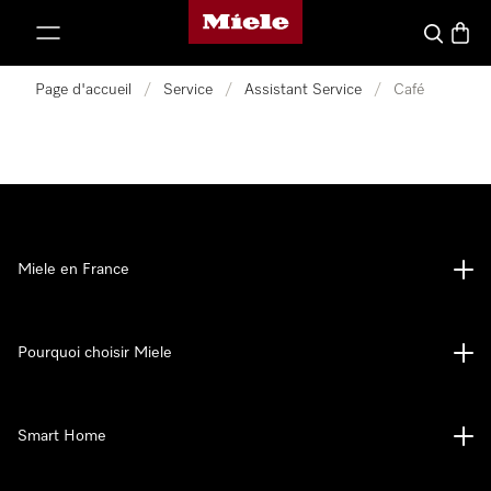
Page d'accueil Miele
er au contenu
Search
Baske
Page d'accueil
/
Service
/
Assistant Service
/
Café
Miele en France
Pourquoi choisir Miele
Smart Home