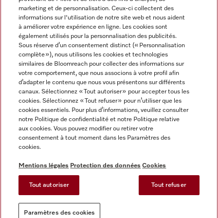
marketing et de personnalisation. Ceux-ci collectent des
informations sur l'utilisation de notre site web et nous aident
à améliorer votre expérience en ligne. Les cookies sont
également utilisés pour la personnalisation des publicités.
Miele sur Instagram
Miele sur Facebook
Miele sur Youtube
Sous réserve d’un consentement distinct (« Personnalisation
complète »), nous utilisons les cookies et technologies
similaires de Bloomreach pour collecter des informations sur
votre comportement, que nous associons à votre profil afin
d’adapter le contenu que nous vous présentons sur différents
canaux. Sélectionnez « Tout autoriser » pour accepter tous les
Mentions légales
cookies. Sélectionnez « Tout refuser » pour n’utiliser que les
cookies essentiels. Pour plus d’informations, veuillez consulter
CGV
notre Politique de confidentialité et notre Politique relative
Protection des données
aux cookies. Vous pouvez modifier ou retirer votre
Conditions d'utilisation
consentement à tout moment dans les Paramètres des
cookies.
Déclaration d'accessibilité
Reglement sur les services numeriques
Mentions légales
Protection des données
Cookies
Formulaire de rétractation
Tout autoriser
Tout refuser
Paramètres des cookies
Paramètres des cookies