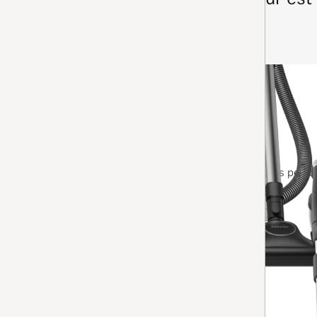
AIDEZ-MOI À CHOISIR
Aspirateur traîneau avec sac
Guard L1 Allergy
4.8
(16 Avis)
4.8 étoiles sur 5
Performant | filtre AirClean HEPA | idéal pour les pers
pour un an de sacs offert
En stock avec livraison gratuite
Comparer