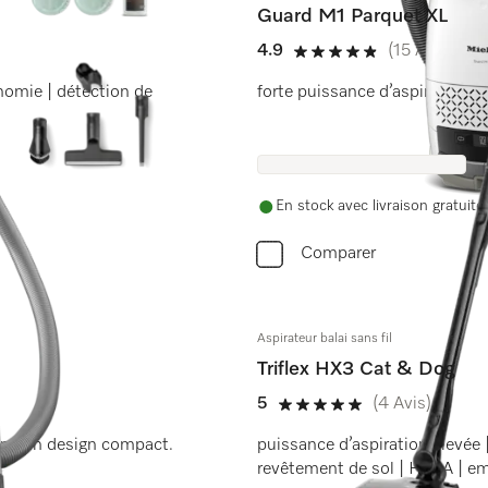
Guard M1 Parquet XL
4.9
(15 Avis)
4.9 étoiles sur 5
nomie | détection de
forte puissance d’aspiration | 
En stock avec livraison gratuite
Comparer
Aspirateur balai sans fil
Triflex HX3 Cat & Dog
5
(4 Avis)
5 étoiles sur 5
dans un design compact.
puissance d’aspiration élevée 
revêtement de sol | HEPA | e