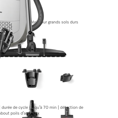
design élégant | idéal pour grands sols durs
| durée de cycle jusqu’à 70 min | détection de
mbout poils d’animaux