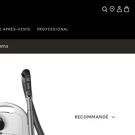
Search
Find a store
My Accou
Baske
E APRÈS-VENTE
PROFESSIONAL
arna
RECOMMANDÉ