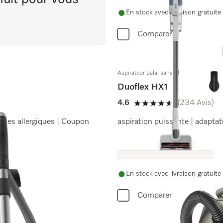
En stock avec livraison gratuite
Comparer
Aspirateur balai sans fil
Duoflex HX1
4.6
(234 Avis)
4.6 étoiles sur 5
onnes allergiques | Coupon
aspiration puissante | adaptat
En stock avec livraison gratuite
Comparer