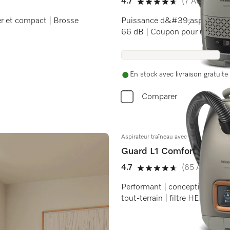
4.7
(7 Avis)
4.7 étoiles sur 5
ger et compact | Brosse
Puissance d&#39;aspiration ad
66 dB | Coupon pour un an de 
En stock avec livraison gratuite
Comparer
Aspirateur traîneau avec sac
Guard L1 Comfort
4.7
(65 Avis)
4.7 étoiles sur 5
Performant | conception Prem
tout-terrain | filtre HEPA | c
pour un an de sacs offert