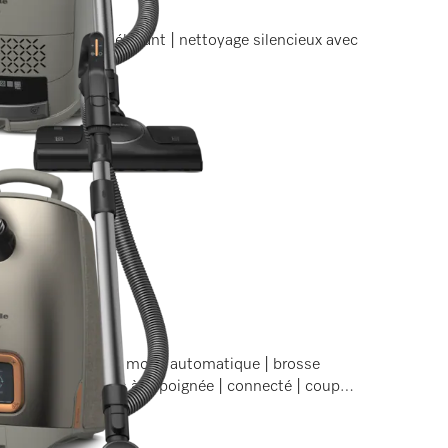
aptée | design élégant | nettoyage silencieux avec
sacs offert
ium | écran LCD | mode automatique | brosse
ommandes intégrées à la poignée | connecté | coupon