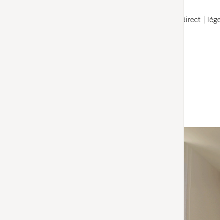
4.5
(62 Avis)
4.5 étoiles sur 5
aspiration puissante | 2 positions en accès direct | lé
adaptée aux poils d’animaux
En stock avec livraison gratuite
Comparer