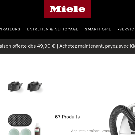
Page d'accueil Miele
PIRATEURS
ENTRETIEN & NETTOYAGE
SMARTHOME
SERVIC
•
raison offerte dès 49,90 € | Achetez maintenant, payez avec Kl
67
Produits
Aspirateur traîneau avec sac