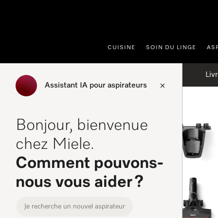
er au contenu
CUISINE
SOIN DU LINGE
AS
Liv
Assistant IA pour aspirateurs
Accueil
Aspirateurs
Bonjour, bienvenue
Aspirateurs
chez Miele.
Comment pouvons-
nous vous aider ?
FILTRE(S)
Je recherche un nouvel aspirateur
Aspirateur balai sans fil