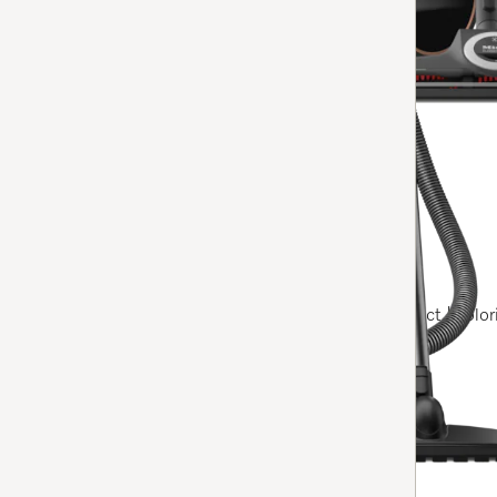
En stock avec livraison gratuite
Comparer
Aspirateur traîneau avec sac
Guard S1 Parquet Flex
4.7
(30 Avis)
4.7 étoiles sur 5
Haute puissance d’aspiration | léger et compact | color
durs | Coupon pour un an de sacs offert