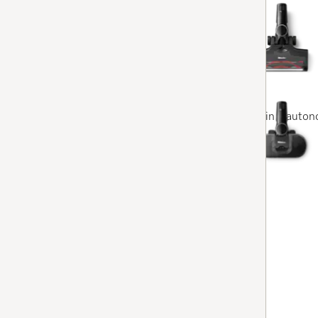
Aspirateur balai sans fil
Triflex HX3 Aqua
4.7
(6 Avis)
4.7 étoiles sur 5
puissance d’aspiration élevée | jusqu’à 70 min d’auton
revêtement de sol | HEPA | AquaTwister
En stock avec livraison gratuite
Comparer
Aspirateur balai sans fil
Duoflex HX1 Cat & Dog