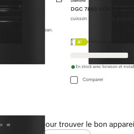
Diamond
DGC 7865 HCX Pro
cuisson vapeur, classique et 
connectivité + HydroClean.
Online Label Flag, Etique
Fiche produit
En stock avec livraison et instal
Comparer
soin d'aide pour trouver le bon apparei