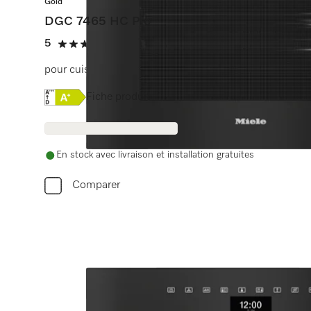
Gold
DGC 7465 HC Pro
5
(1 Avis)
5 étoiles sur 5
pour cuisson à la vapeur, classique et rôtissage avec 
Online Label Flag, Etiquette énergétique
Fiche produit
En stock avec livraison et installation gratuites
Comparer
Be