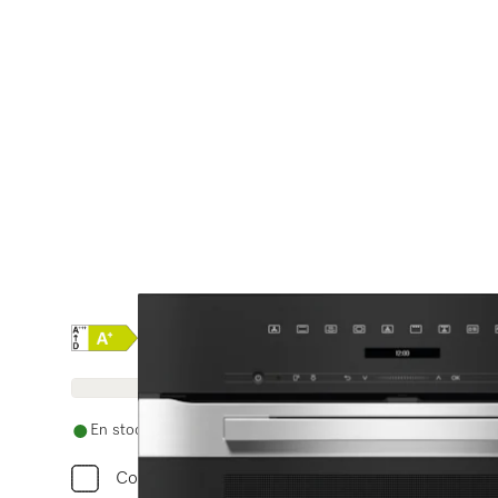
Online Label Flag, Etiquette énergétique
Fiche produit
En stock avec livraison et installation gratuites
Comparer