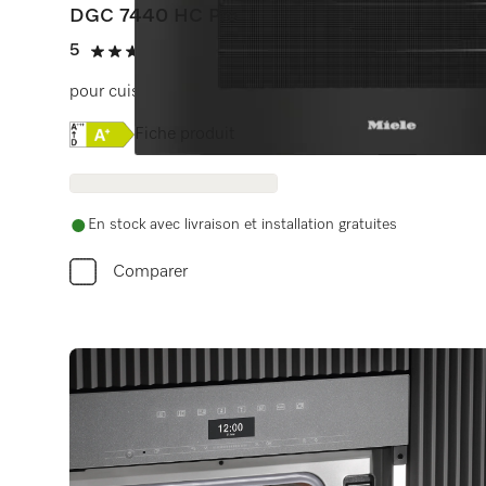
DGC 7440 HC Pro
5
(3 Avis)
5 étoiles sur 5
pour cuisson à la vapeur, classique et rôtissage avec 
Online Label Flag, Etiquette énergétique
Fiche produit
En stock avec livraison et installation gratuites
Comparer