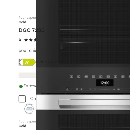
Four vapeur combiné
Gold
DGC 7250
5
(1 Avis)
5 étoiles sur 5
pour cuisson vapeur, au four et rôtissage avec mise en
Online Label Flag, Etiquette énergétique
Fiche produit
En stock avec livraison et installation gratuites
Comparer
Four vapeur combiné compact
Gold