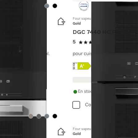
Couleurs
Couleurs
Four vapeur combiné compact
Gold
DGC 7440 HC Pro
5
(3 Avis)
5 étoiles sur 5
 réseau et TasteControl.
pour cuisson à la vapeur, clas
Online Label Flag, Etique
Fiche produit
En stock avec livraison et instal
Comparer
Couleurs
Couleurs
Couleurs
Couleurs
Four vapeur combiné
Gold