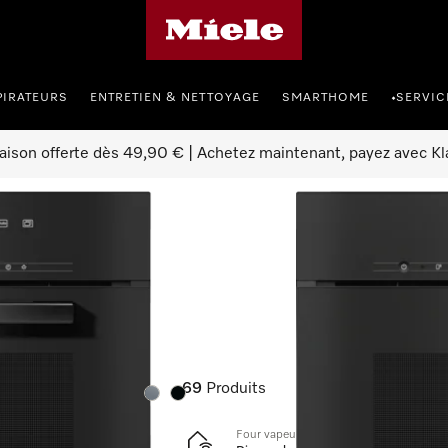
Page d'accueil Miele
PIRATEURS
ENTRETIEN & NETTOYAGE
SMARTHOME
SERVIC
•
raison offerte dès 49,90 € | Achetez maintenant, payez avec Kl
s vapeur combinés
inés
69
Produits
Couleurs
Couleurs
Four vapeur combiné sans poignée avec