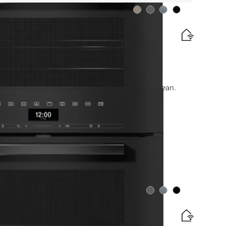
Couleurs
Couleurs
Couleurs
Couleurs
sique et rôtissage avec connectivité + HydroClean.
tte énergétique
lation gratuites
Couleurs
Couleurs
Couleurs