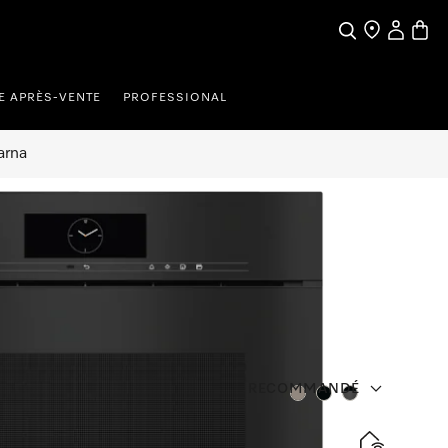
Search
Find a store
My Accou
Baske
E APRÈS-VENTE
PROFESSIONAL
arna
RECOMMANDÉ
Couleurs
Couleurs
Couleurs
 raccordement à l’eau