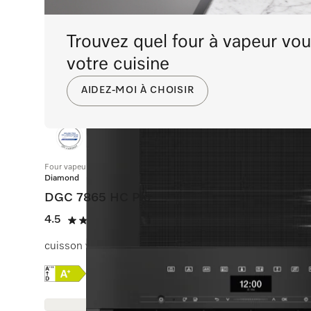
Trouvez quel four à vapeur vou
votre cuisine
AIDEZ-MOI À CHOISIR
Four vapeur combiné avec raccordement à l’eau
Diamond
DGC 7865 HC Pro
4.5
(4 Avis)
4.5 étoiles sur 5
cuisson vapeur, classique et rôtissage avec thermoson
Online Label Flag, Etiquette énergétique
Fiche produit