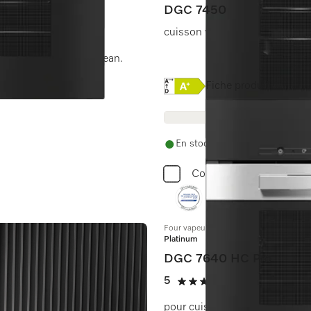
DGC 7450
cuisson vapeur, four, rôtissag
connectivité + HydroClean.
Online Label Flag, Etique
Fiche produit
En stock avec livraison et instal
Comparer
Four vapeur combiné compact
Platinum
DGC 7640 HC Pro
5
(2 Avis)
5 étoiles sur 5
pour cuisson à la vapeur, cla