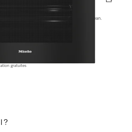
rôtissage avec thermosonde sans fil + HydroClean.
tte énergétique
lation gratuites
l ?