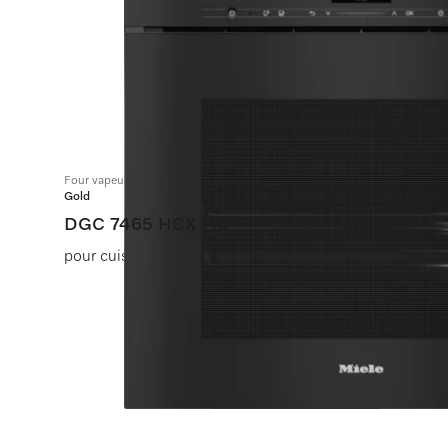
Four vapeur combiné sans poignée avec raccordement à l’eau
Gold
DGC 7465 HCX Pro
pour cuisson à la vapeur, classique et rôtissage avec 