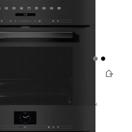
tte énergétique
lation gratuites
Couleurs
Couleurs
t rôtissage avec mise en réseau et TasteControl.
tte énergétique