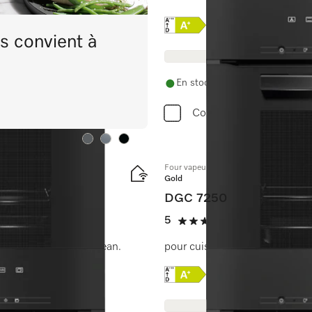
Online Label Flag, Etique
Fiche produit
s convient à
En stock avec livraison et instal
Comparer
Couleurs
Couleurs
Couleurs
Four vapeur combiné
Gold
DGC 7250
5
(1 Avis)
5 étoiles sur 5
de sans fil + HydroClean.
pour cuisson vapeur, au four e
Online Label Flag, Etique
Fiche produit