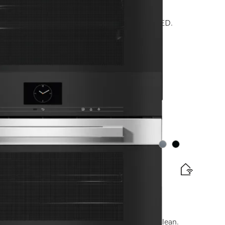
e ac mise en réseau, TasteControl + éclairage LED.
tte énergétique
lation gratuites
Couleurs
Couleurs
ssique et rôtissage avec thermosonde + HydroClean.