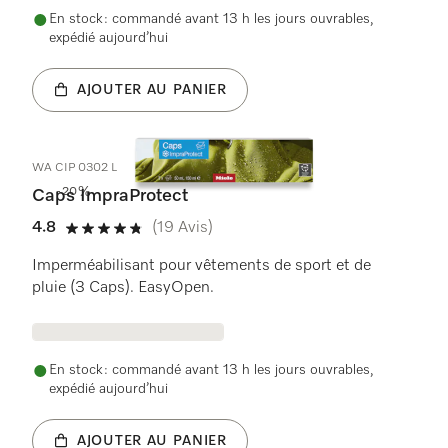
En stock : commandé avant 13 h les jours ouvrables,
expédié aujourd’hui
AJOUTER AU PANIER
WA CIP 0302 L
-20%
Caps ImpraProtect
4.8
(19 Avis)
4.8 étoiles sur 5
Imperméabilisant pour vêtements de sport et de
pluie (3 Caps). EasyOpen.
En stock : commandé avant 13 h les jours ouvrables,
expédié aujourd’hui
AJOUTER AU PANIER