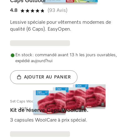
Caps Outdoor
4.8
(93 Avis)
4.8 étoiles sur 5
Lessive spéciale pour vêtements modernes de
qualité (6 Caps). EasyOpen.
En stock : commandé avant 13 h les jours ouvrables,
expédié aujourd’hui
AJOUTER AU PANIER
Set Caps WoolCare
-20%
Kit de réserve Caps WoolCare.
3 capsules WoolCare à prix spécial.