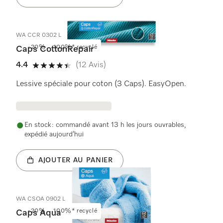
WA CCR 0302 L
-20%
100%* recyclé
Caps CottonRepair
4.4
(12 Avis)
4.4 étoiles sur 5
Lessive spéciale pour coton (3 Caps). EasyOpen.
En stock : commandé avant 13 h les jours ouvrables,
expédié aujourd’hui
AJOUTER AU PANIER
WA CSOA 0902 L
-20%
100%* recyclé
Caps Aqua