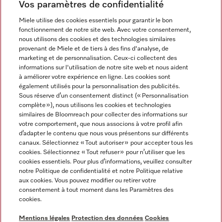
Newsletter
Vos paramètres de confidentialité
Miele utilise des cookies essentiels pour garantir le bon
fonctionnement de notre site web. Avec votre consentement,
nous utilisons des cookies et des technologies similaires
provenant de Miele et de tiers à des fins d'analyse, de
marketing et de personnalisation. Ceux-ci collectent des
informations sur l'utilisation de notre site web et nous aident
à améliorer votre expérience en ligne. Les cookies sont
également utilisés pour la personnalisation des publicités.
Miele sur Instagram
Miele sur Facebook
Miele sur Youtube
Sous réserve d’un consentement distinct (« Personnalisation
complète »), nous utilisons les cookies et technologies
similaires de Bloomreach pour collecter des informations sur
votre comportement, que nous associons à votre profil afin
d’adapter le contenu que nous vous présentons sur différents
canaux. Sélectionnez « Tout autoriser » pour accepter tous les
Mentions légales
cookies. Sélectionnez « Tout refuser » pour n’utiliser que les
cookies essentiels. Pour plus d’informations, veuillez consulter
CGV
notre Politique de confidentialité et notre Politique relative
Protection des données
aux cookies. Vous pouvez modifier ou retirer votre
Conditions d'utilisation
consentement à tout moment dans les Paramètres des
cookies.
Déclaration d'accessibilité
Reglement sur les services numeriques
Mentions légales
Protection des données
Cookies