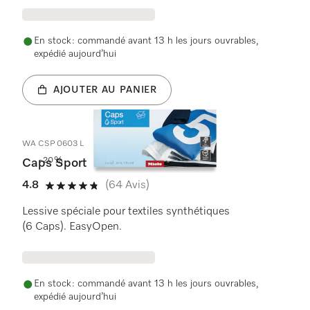
En stock : commandé avant 13 h les jours ouvrables,
expédié aujourd’hui
AJOUTER AU PANIER
WA CSP 0603 L
-20%
Caps Sport
4.8
(64 Avis)
4.8 étoiles sur 5
Lessive spéciale pour textiles synthétiques
(6 Caps). EasyOpen.
En stock : commandé avant 13 h les jours ouvrables,
expédié aujourd’hui