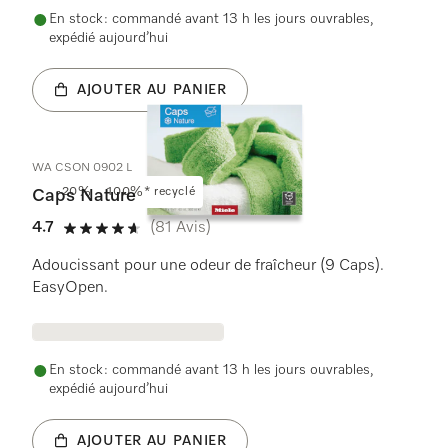
En stock : commandé avant 13 h les jours ouvrables,
expédié aujourd’hui
AJOUTER AU PANIER
WA CSON 0902 L
-20%
100%* recyclé
Caps Nature
4.7
(81 Avis)
4.7 étoiles sur 5
Adoucissant pour une odeur de fraîcheur (9 Caps).
EasyOpen.
En stock : commandé avant 13 h les jours ouvrables,
expédié aujourd’hui
AJOUTER AU PANIER