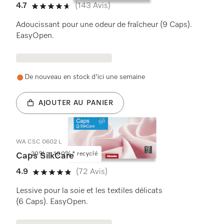
4.7
(143 Avis)
4.7 étoiles sur 5
Adoucissant pour une odeur de fraîcheur (9 Caps).
EasyOpen.
De nouveau en stock d'ici une semaine
AJOUTER AU PANIER
WA CSC 0602 L
-20%
100%* recyclé
Caps SilkCare
4.9
(72 Avis)
4.9 étoiles sur 5
Lessive pour la soie et les textiles délicats
(6 Caps). EasyOpen.