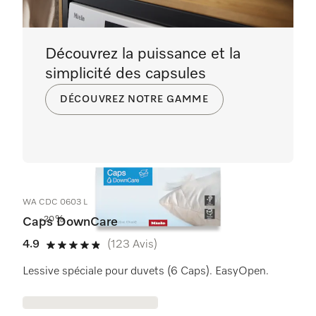
Découvrez la puissance et la
simplicité des capsules
DÉCOUVREZ NOTRE GAMME
WA CDC 0603 L
-20%
Caps DownCare
4.9
(123 Avis)
4.9 étoiles sur 5
Lessive spéciale pour duvets (6 Caps). EasyOpen.