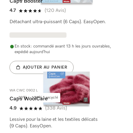
-20%
Caps Booster
4.7
(120 Avis)
4.7 étoiles sur 5
Détachant ultra-puissant (6 Caps). EasyOpen.
En stock : commandé avant 13 h les jours ouvrables,
expédié aujourd’hui
AJOUTER AU PANIER
WA CWC 0902 L
-20%
100%* recyclé
Caps WoolCare
4.9
(338 Avis)
4.9 étoiles sur 5
Lessive pour la laine et les textiles délicats
(9 Caps). EasyOpen.