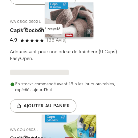
WA CSOC 0902 L
-20%
100%* recyclé
Caps Cocoon
4.9
(86 Avis)
4.9 étoiles sur 5
Adoucissant pour une odeur de fraîcheur (9 Caps).
EasyOpen.
En stock : commandé avant 13 h les jours ouvrables,
expédié aujourd’hui
AJOUTER AU PANIER
WA COU 0603 L
-20%