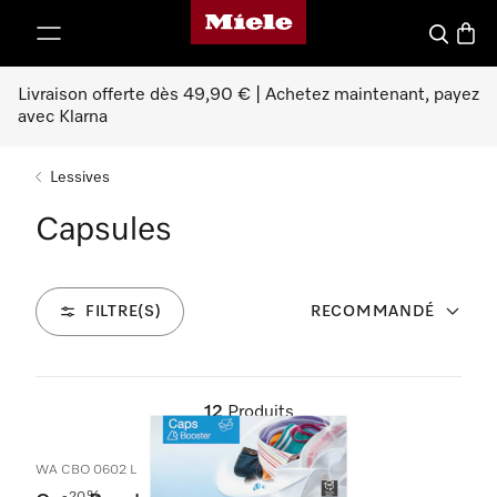
Page d'accueil Miele
er au contenu
Search
Baske
Livraison offerte dès 49,90 € | Achetez maintenant, payez
avec Klarna
Lessives
Capsules
FILTRE(S)
RECOMMANDÉ
12
Produits
WA CBO 0602 L