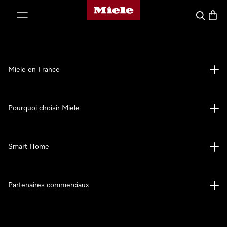
Page d'accueil Miele
er au contenu
Search
Baske
Miele en France
Pourquoi choisir Miele
Smart Home
Partenaires commerciaux