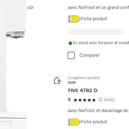
 flexible et sûr.
avec NoFrost et un grand conf
Online Label Flag, Etiquet
Fiche produit
En stock avec livraison et instal
Comparer
Congélateur posable
Gold
FNS 4782 D
5
(2 Avis)
5 étoiles sur 5
fort.
avec NoFrost et davantage de 
Online Label Flag, Etiquet
Fiche produit