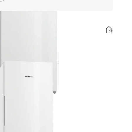
x XXL pour un grand confort.
te énergétique
lation gratuites