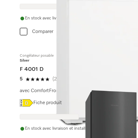
En stock avec livraison et installation gratuites
Comparer
Congélateur posable
Silver
F 4001 D
5
(2 Avis)
5 étoiles sur 5
avec ComfortFrost, SuperFrost et VarioRoom pour un st
Online Label Flag, Etiquette énergétique
Fiche produit
En stock avec livraison et installation gratuites