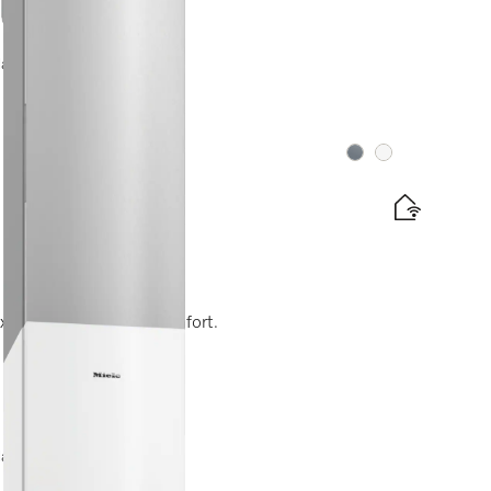
lation gratuites
Couleurs
Couleurs
x XXL pour un grand confort.
te énergétique
lation gratuites