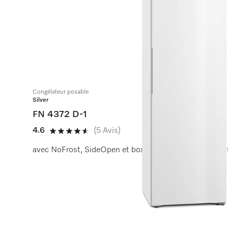
Congélateur posable
Silver
FN 4372 D-1
4.6
(5 Avis)
4.6 étoiles sur 5
avec NoFrost, SideOpen et box XXL pour un grand con