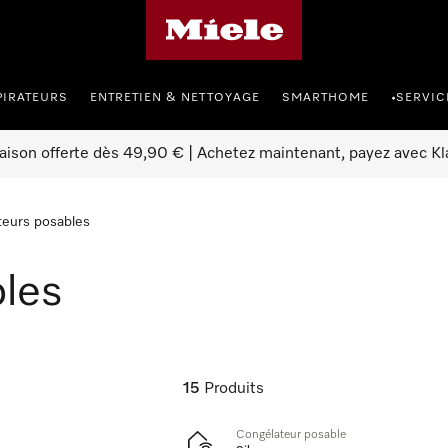
Page d'accueil Miele
PIRATEURS
ENTRETIEN & NETTOYAGE
SMARTHOME
SERVIC
•
raison offerte dès 49,90 € | Achetez maintenant, payez avec Kl
teurs posables
les
15
Produits
Congélateur posable