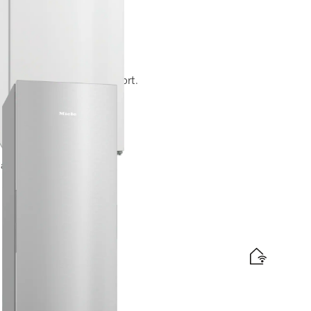
x XXL pour un grand confort.
tte énergétique
lation gratuites