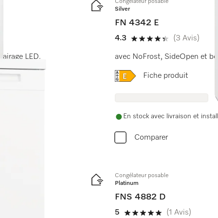
Congélateur posable
Silver
FN 4342 E
4.3
(3 Avis)
4.3 étoiles sur 5
clairage LED.
avec NoFrost, SideOpen et bo
Online Label Flag, Etique
Fiche produit
En stock avec livraison et instal
Comparer
Congélateur posable
Platinum
FNS 4882 D
5
(1 Avis)
5 étoiles sur 5