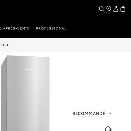
Search
Find a store
My Accou
Baske
E APRÈS-VENTE
PROFESSIONAL
arna
RECOMMANDÉ