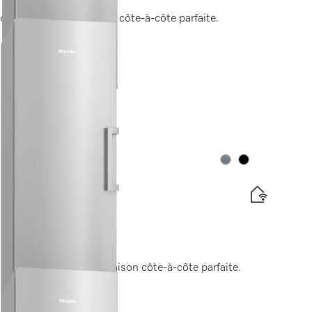
ort pour la combinaison côte-à-côte parfaite.
te énergétique
lation gratuites
Couleurs
Couleurs
confort pour la combinaison côte-à-côte parfaite.
te énergétique