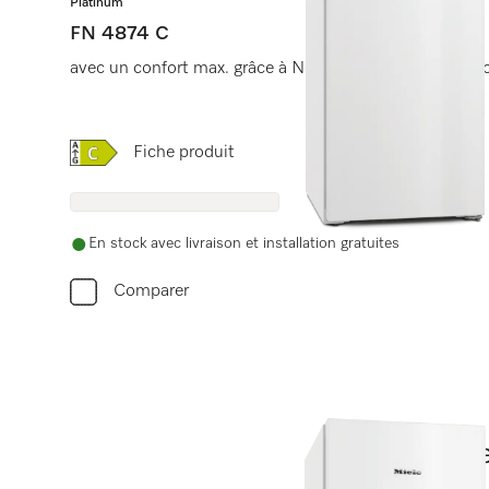
Platinum
FN 4874 C
avec un confort max. grâce à NoFrost, Click2open et é
Online Label Flag, Etiquette énergétique
Fiche produit
En stock avec livraison et installation gratuites
Comparer
Be