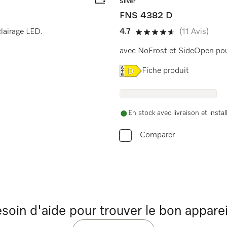
Silver
FNS 4382 D
clairage LED.
4.7
(11 Avis)
4.7 étoiles sur 5
avec NoFrost et SideOpen pou
Online Label Flag, Etiquet
Fiche produit
En stock avec livraison et instal
Comparer
soin d'aide pour trouver le bon apparei