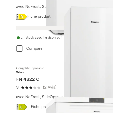
avec NoFrost, SuperFrost et VarioRoom pour un stockage
Online Label Flag, Etiquette énergétique
Fiche produit
En stock avec livraison et installation gratuites
Comparer
Congélateur posable
Silver
FN 4322 C
3
(2 Avis)
3 étoiles sur 5
avec NoFrost, SideOpen et box XXL pour un grand con
Online Label Flag, Etiquette énergétique
Fiche produit