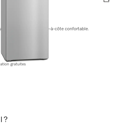
r une combinaison côte-à-côte confortable.
te énergétique
lation gratuites
l ?