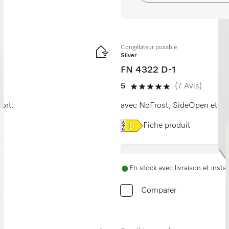
Congélateur posable
Silver
FN 4322 D-1
5
(7 Avis)
5 étoiles sur 5
fort.
avec NoFrost, SideOpen et bo
Online Label Flag, Etiquet
Fiche produit
En stock avec livraison et instal
Comparer