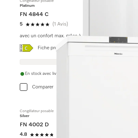
Congélateur posable
Platinum
FN 4844 C
5
(1 Avis)
5 étoiles sur 5
avec un confort max. grâce à NoFrost, Click2open et é
Online Label Flag, Etiquette énergétique
Fiche produit
En stock avec livraison et installation gratuites
Comparer
Congélateur posable
Silver
FN 4002 D
4.8
(10 Avis)
4.8 étoiles sur 5