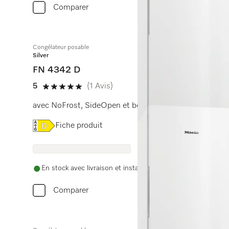
Comparer
Congélateur posable
Silver
FN 4342 D
5
(1 Avis)
5 étoiles sur 5
avec NoFrost, SideOpen et box XXL pour un grand con
Online Label Flag, Etiquette énergétique
Fiche produit
En stock avec livraison et installation gratuites
Comparer