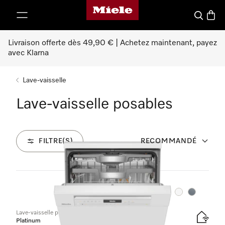
Page d'accueil Miele
er au contenu
Search
Baske
Livraison offerte dès 49,90 € | Achetez maintenant, payez
avec Klarna
Lave-vaisselle
Lave-vaisselle posables
FILTRE(S)
RECOMMANDÉ
16
Produits
Couleurs
Couleurs
Lave-vaisselle posable
Platinum