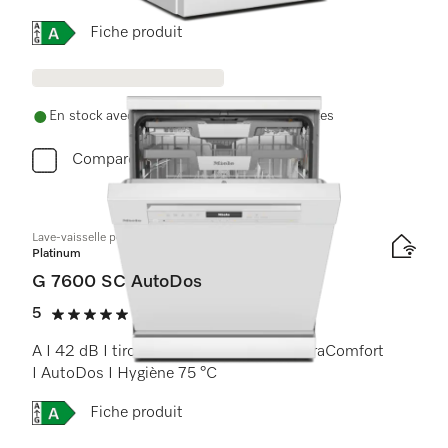
Online Label Flag, Etiquette énergétique
Fiche produit
En stock avec livraison et installation gratuites
Comparer
Lave-vaisselle posable
Platinum
G 7600 SC AutoDos
5
(20 Avis)
5 étoiles sur 5
A I 42 dB I tiroir à couverts I paniers ExtraComfort
I AutoDos I Hygiène 75 °C
Online Label Flag, Etiquette énergétique
Fiche produit