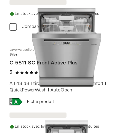
En stock avec livraison et installation gratuites
Comparer
Lave-vaisselle posable
Silver
G 5811 SC Front Active Plus
5
(1 Avis)
5 étoiles sur 5
A I 43 dB I tiroir à couverts I paniers Comfort I
QuickPowerWash I AutoOpen
Online Label Flag, Etiquette énergétique
Fiche produit
En stock avec livraison et installation gratuites