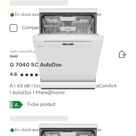
En stock avec livraison et installation gratuites
Comparer
Lave-vaisselle posable
Gold
G 7040 SC AutoDos
4.8
(16 Avis)
4.8 étoiles sur 5
A I 43 dB I tiroir à couverts I paniers ExtraComfort
I AutoDos I Miele@home
Online Label Flag, Etiquette énergétique
Fiche produit
En stock avec livraison et installation gratuites