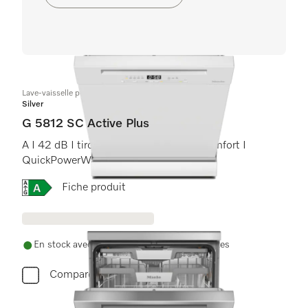
Lave-vaisselle posable
Silver
G 5812 SC Active Plus
A I 42 dB I tiroir à couverts I paniers Comfort I
QuickPowerWash I AutoOpen
Online Label Flag, Etiquette énergétique
Fiche produit
En stock avec livraison et installation gratuites
Comparer