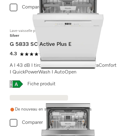
Comparer
Lave-vaisselle posable
Silver
G 5833 SC Active Plus E
4.3
(4 Avis)
4.3 étoiles sur 5
A I 43 dB I tiroir à couverts I paniers ExtraComfort
I QuickPowerWash I AutoOpen
Online Label Flag, Etiquette énergétique
Fiche produit
De nouveau en stock d'ici trois semaines
Comparer