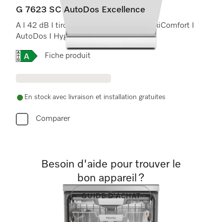
G 7623 SC AutoDos Excellence
A I 42 dB I tiroir à couverts I paniers MaxiComfort I
AutoDos I Hygiène 75 °C
Online Label Flag, Etiquette énergétique
Fiche produit
En stock avec livraison et installation gratuites
Comparer
Besoin d'aide pour trouver le
bon appareil ?
GUIDE D'ACHAT