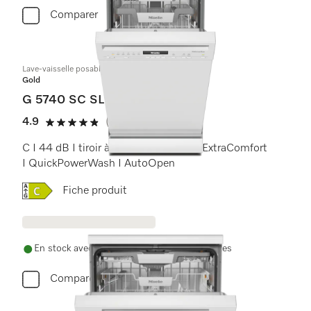
Comparer
Lave-vaisselle posable 45 cm
Gold
G 5740 SC SL
4.9
(8 Avis)
4.9 étoiles sur 5
C I 44 dB I tiroir à couverts I paniers ExtraComfort
I QuickPowerWash I AutoOpen
Online Label Flag, Etiquette énergétique
Fiche produit
En stock avec livraison et installation gratuites
Comparer