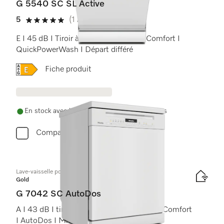
G 5540 SC SL Active
5
(1 Avis)
5 étoiles sur 5
E I 45 dB I Tiroir à couverts I Paniers Comfort I
QuickPowerWash I Départ différé
Online Label Flag, Etiquette énergétique
Fiche produit
En stock avec livraison et installation gratuites
Comparer
Lave-vaisselle posable
Gold
G 7042 SC AutoDos
A I 43 dB I tiroir à couverts I paniers ExtraComfort
I AutoDos I Miele@home