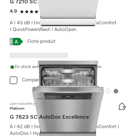
G 7210 SC
4.9
(10 Avis)
4.9 étoiles sur 5
A I 43 dB I tiroir à couverts I paniers ExtraComfort
I QuickPowerWash I AutoOpen
Online Label Flag, Etiquette énergétique
Fiche produit
En stock avec livraison et installation gratuites
Comparer
Couleurs
Couleurs
Lave-vaisselle posable
Platinum
G 7623 SC AutoDos Excellence
A I 42 dB I tiroir à couverts I paniers MaxiComfort I
AutoDos I Hygiène 75 °C