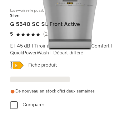
Lave-vaisselle posable 45 cm
Silver
G 5540 SC SL Front Active
5
(2 Avis)
5 étoiles sur 5
E I 45 dB I Tiroir à couverts I Paniers Comfort I
QuickPowerWash I Départ différé
Online Label Flag, Etiquette énergétique
Fiche produit
De nouveau en stock d'ici deux semaines
Comparer