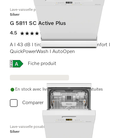
Lave-vaisselle posable
Silver
G 5811 SC Active Plus
4.5
(4 Avis)
4.5 étoiles sur 5
A I 43 dB I tiroir à couverts I paniers Comfort I
QuickPowerWash I AutoOpen
Online Label Flag, Etiquette énergétique
Fiche produit
En stock avec livraison et installation gratuites
Comparer
Lave-vaisselle posable 45 cm
Silver