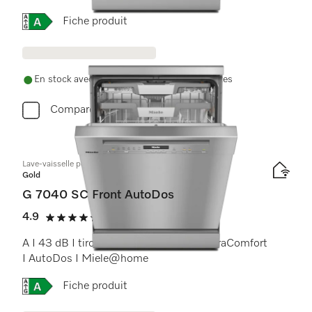
Online Label Flag, Etiquette énergétique
Fiche produit
En stock avec livraison et installation gratuites
Comparer
Lave-vaisselle posable
Gold
G 7040 SC Front AutoDos
4.9
(15 Avis)
4.9 étoiles sur 5
A I 43 dB I tiroir à couverts I paniers ExtraComfort
I AutoDos I Miele@home
Online Label Flag, Etiquette énergétique
Fiche produit