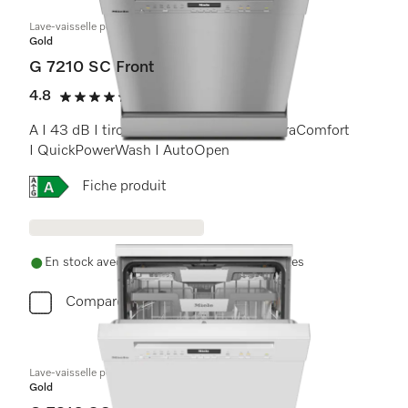
Lave-vaisselle posable
Gold
G 7210 SC Front
4.8
(8 Avis)
4.8 étoiles sur 5
A I 43 dB I tiroir à couverts I paniers ExtraComfort
I QuickPowerWash I AutoOpen
Online Label Flag, Etiquette énergétique
Fiche produit
En stock avec livraison et installation gratuites
Comparer
Lave-vaisselle posable
Gold