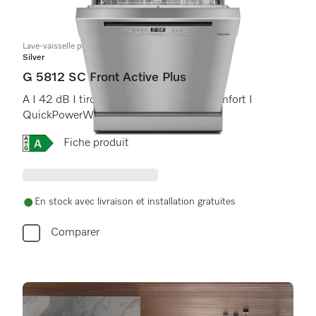
Lave-vaisselle posable
Silver
G 5812 SC Front Active Plus
A I 42 dB I tiroir à couverts I paniers Comfort I
QuickPowerWash I AutoOpen
Online Label Flag, Etiquette énergétique
Fiche produit
En stock avec livraison et installation gratuites
Comparer