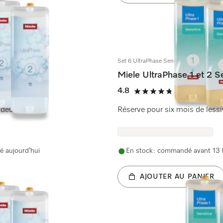
Set 6 UltraPhase Sensitive
Miele UltraPhase 1 et 2 Se
4.8
(307 Avis)
4.8 étoiles sur 5
 odeurs
Réserve pour six mois de lessi
é aujourd’hui
En stock : commandé avant 13 h
AJOUTER AU PANIER