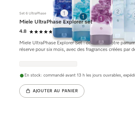
Set 6 UltraPhase
Miele UltraPhase Explorer set
4.8
(179 Avis)
4.8 étoiles sur 5
Miele UltraPhase Explorer Set : découvrez votre parfu
réserve pour six mois, avec des fragrances créées par 
Provence.
En stock : commandé avant 13 h les jours ouvrables, expédi
AJOUTER AU PANIER