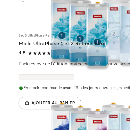
Set 6 UltraPhase Refresh Elixir
Miele UltraPhase 1 et 2 Refresh Elixir
4.8
(530 Avis)
4.8 étoiles sur 5
Pack réserve de l’édition limitée contre les mauvaises
En stock : commandé avant 13 h les jours ouvrables, expédi
AJOUTER AU PANIER