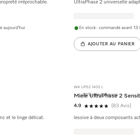
propreté irréprochable.
UltraPhase 2 universelle adap
é aujourd’hui
En stock : commandé avant 13 h
AJOUTER AU PANIER
WA UPS2 1402 L
-20% dès 6 flacons
Miele UltraPhase 2 Sensit
4.9
(83 Avis)
4.9 étoiles sur 5
c et le linge délicat.
lessive à deux composants actif