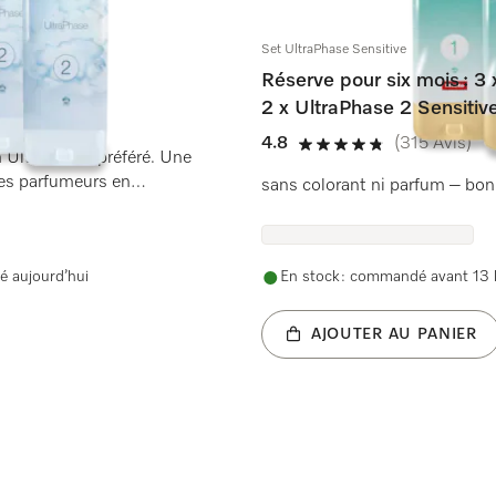
Set UltraPhase Sensitive
Réserve pour six mois : 3 
2 x UltraPhase 2 Sensitiv
4.8
(315 Avis)
4.8 étoiles sur 5
m UltraPhase préféré. Une
des parfumeurs en
sans colorant ni parfum – bon
é aujourd’hui
En stock : commandé avant 13 h
AJOUTER AU PANIER