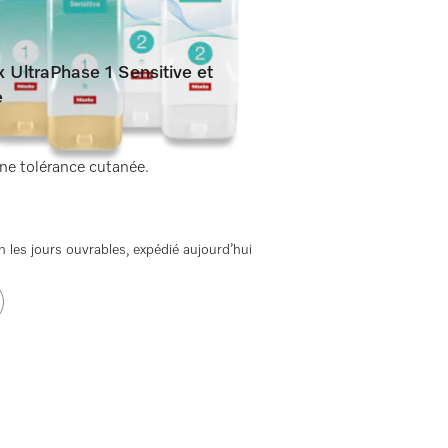
x UltraPhase 1 Sensitive et
e
ne tolérance cutanée.
 les jours ouvrables, expédié aujourd’hui