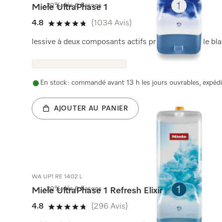
-20% dès 6 flacons
Miele UltraPhase 1
4.8
(1034 Avis)
4.8 étoiles sur 5
lessive à deux composants actifs pr les couleurs, le blan
En stock : commandé avant 13 h les jours ouvrables, expédi
AJOUTER AU PANIER
WA UP1 RE 1402 L
-20% dès 6 flacons
Miele UltraPhase 1 Refresh Elixir
4.8
(296 Avis)
4.8 étoiles sur 5