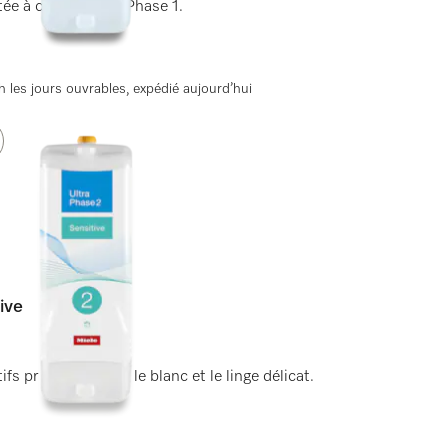
tée à chaque UltraPhase 1.
 les jours ouvrables, expédié aujourd’hui
ive
s pr les couleurs, le blanc et le linge délicat.