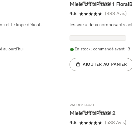
-20% dès 6 flacons
Miele UltraPhase 1 FloralB
4.8
(383 Avis)
4.8 étoiles sur 5
c et le linge délicat.
lessive à deux composants actif
é aujourd’hui
En stock : commandé avant 13 h
AJOUTER AU PANIER
WA UP2 1403 L
-20% dès 6 flacons
Miele UltraPhase 2
4.8
(538 Avis)
4.8 étoiles sur 5