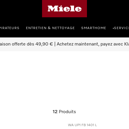
Page d'accueil Miele
PIRATEURS
ENTRETIEN & NETTOYAGE
SMARTHOME
SERVIC
•
raison offerte dès 49,90 € | Achetez maintenant, payez avec Kl
12
Produits
WA UP1 FB 1401 L