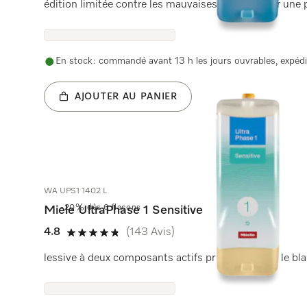
édition limitée contre les mauvaises odeurs, pour une 
En stock : commandé avant 13 h les jours ouvrables, expédi
AJOUTER AU PANIER
WA UPS1 1402 L
-20% dès 6 flacons
Miele UltraPhase 1 Sensitive
4.8
(143 Avis)
4.8 étoiles sur 5
lessive à deux composants actifs pr les couleurs, le blan