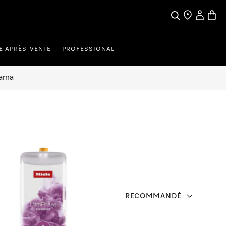
Search
Find a store
My Accou
Baske
E APRÈS-VENTE
PROFESSIONAL
arna
RECOMMANDÉ