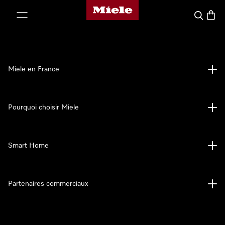
Page d'accueil Miele
er au contenu
Search
Baske
Miele en France
Pourquoi choisir Miele
Smart Home
Partenaires commerciaux