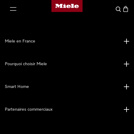
Page d'accueil Miele
er au contenu
Search
Baske
Miele en France
Pourquoi choisir Miele
Smart Home
Partenaires commerciaux