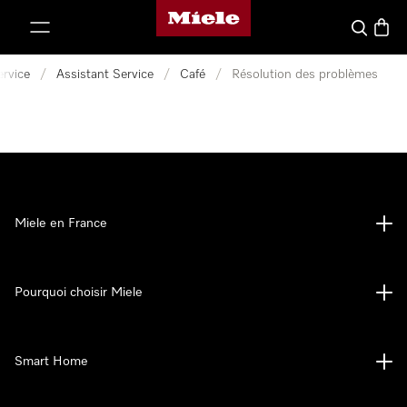
Page d'accueil Miele
er au contenu
Search
Baske
ervice
/
Assistant Service
/
Café
/
Résolution des problèmes
Miele en France
Pourquoi choisir Miele
Smart Home