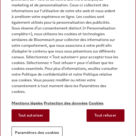
marketing et de personnalisation. Ceux-ci collectent des
informations sur l'utilisation de notre site web et nous aident
à améliorer votre expérience en ligne. Les cookies sont
également utilisés pour la personnalisation des publicités.
Miele sur Instagram
Miele sur Facebook
Miele sur Youtube
Sous réserve d’un consentement distinct (« Personnalisation
complète »), nous utilisons les cookies et technologies
similaires de Bloomreach pour collecter des informations sur
votre comportement, que nous associons à votre profil afin
d’adapter le contenu que nous vous présentons sur différents
canaux. Sélectionnez « Tout autoriser » pour accepter tous les
Mentions légales
cookies. Sélectionnez « Tout refuser » pour n’utiliser que les
cookies essentiels. Pour plus d’informations, veuillez consulter
CGV
notre Politique de confidentialité et notre Politique relative
Protection des données
aux cookies. Vous pouvez modifier ou retirer votre
Conditions d'utilisation
consentement à tout moment dans les Paramètres des
cookies.
Déclaration d'accessibilité
Reglement sur les services numeriques
Mentions légales
Protection des données
Cookies
Formulaire de rétractation
Tout autoriser
Tout refuser
Paramètres des cookies
Paramètres des cookies