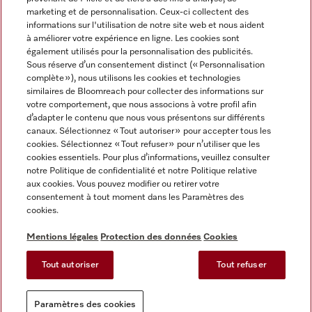
marketing et de personnalisation. Ceux-ci collectent des
informations sur l'utilisation de notre site web et nous aident
à améliorer votre expérience en ligne. Les cookies sont
également utilisés pour la personnalisation des publicités.
Miele sur Instagram
Miele sur Facebook
Miele sur Youtube
Sous réserve d’un consentement distinct (« Personnalisation
complète »), nous utilisons les cookies et technologies
similaires de Bloomreach pour collecter des informations sur
votre comportement, que nous associons à votre profil afin
d’adapter le contenu que nous vous présentons sur différents
canaux. Sélectionnez « Tout autoriser » pour accepter tous les
Mentions légales
cookies. Sélectionnez « Tout refuser » pour n’utiliser que les
cookies essentiels. Pour plus d’informations, veuillez consulter
CGV
notre Politique de confidentialité et notre Politique relative
Protection des données
aux cookies. Vous pouvez modifier ou retirer votre
Conditions d'utilisation
consentement à tout moment dans les Paramètres des
cookies.
Déclaration d'accessibilité
Reglement sur les services numeriques
Mentions légales
Protection des données
Cookies
Formulaire de rétractation
Tout autoriser
Tout refuser
Paramètres des cookies
Paramètres des cookies