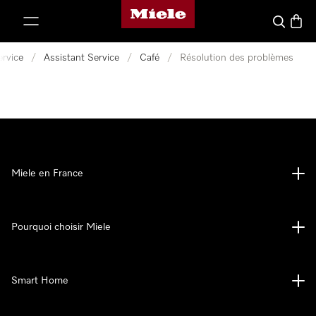
Page d'accueil Miele
er au contenu
Search
Baske
ervice
/
Assistant Service
/
Café
/
Résolution des problèmes
Miele en France
Pourquoi choisir Miele
Smart Home