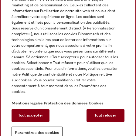
marketing et de personnalisation. Ceux-ci collectent des
informations sur l'utilisation de notre site web et nous aident
à améliorer votre expérience en ligne. Les cookies sont
également utilisés pour la personnalisation des publicités.
Miele sur Instagram
Miele sur Facebook
Miele sur Youtube
Sous réserve d’un consentement distinct (« Personnalisation
complète »), nous utilisons les cookies Bloomreach et des
technologies similaires pour collecter des informations sur
votre comportement, que nous associons à votre profil afin
d’adapter le contenu que nous vous présentons sur différents
canaux. Sélectionnez « Tout accepter » pour autoriser tous les
Mentions légales
cookies. Sélectionnez « Tout refuser » pour n’utiliser que les
cookies essentiels. Pour plus d’informations, veuillez consulter
CGV
notre Politique de confidentialité et notre Politique relative
Protection des données
aux cookies. Vous pouvez modifier ou retirer votre
Conditions d'utilisation
consentement à tout moment dans les Paramètres des
cookies.
Déclaration d'accessibilité
Reglement sur les services numeriques
Mentions légales
Protection des données
Cookies
Formulaire de rétractation
Tout accepter
Tout refuser
Paramètres des cookies
Paramètres des cookies