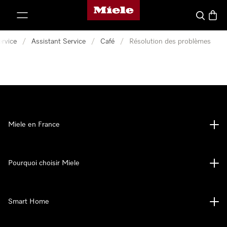
Page d'accueil Miele
er au contenu
Search
Baske
ervice
/
Assistant Service
/
Café
/
Résolution des problèmes
Miele en France
Pourquoi choisir Miele
Smart Home