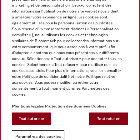
marketing et de personnalisation. Ceux-ci collectent des
informations sur l'utilisation de notre site web et nous aident
à améliorer votre expérience en ligne. Les cookies sont
également utilisés pour la personnalisation des publicités.
Miele sur Instagram
Miele sur Facebook
Miele sur Youtube
Sous réserve d’un consentement distinct (« Personnalisation
complète »), nous utilisons les cookies et technologies
similaires de Bloomreach pour collecter des informations sur
votre comportement, que nous associons à votre profil afin
d’adapter le contenu que nous vous présentons sur différents
canaux. Sélectionnez « Tout autoriser » pour accepter tous les
Mentions légales
cookies. Sélectionnez « Tout refuser » pour n’utiliser que les
cookies essentiels. Pour plus d’informations, veuillez consulter
CGV
notre Politique de confidentialité et notre Politique relative
Protection des données
aux cookies. Vous pouvez modifier ou retirer votre
Conditions d'utilisation
consentement à tout moment dans les Paramètres des
cookies.
Déclaration d'accessibilité
Reglement sur les services numeriques
Mentions légales
Protection des données
Cookies
Formulaire de rétractation
Tout autoriser
Tout refuser
Paramètres des cookies
Paramètres des cookies