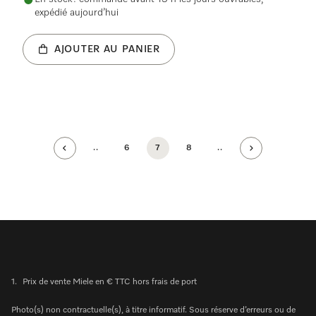
expédié aujourd’hui
AJOUTER AU PANIER
..
6
7
8
..
1.
Prix de vente Miele en € TTC hors frais de port
Photo(s) non contractuelle(s), à titre informatif. Sous réserve d’erreurs ou de