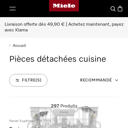
Page d'accueil Miele
er au contenu
Search
Baske
Livraison offerte dès 49,90 € | Achetez maintenant, payez
avec Klarna
Accueil
Pièces détachées cuisine
FILTRE(S)
RECOMMANDÉ
297
Produits
Panier Supérieur GOK 7005