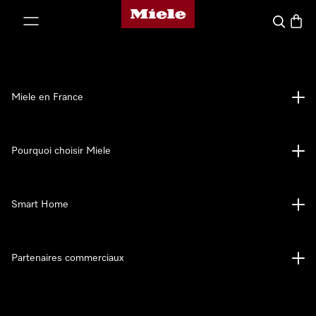
Page d'accueil Miele
er au contenu
Search
Baske
Miele en France
Pourquoi choisir Miele
Smart Home
Partenaires commerciaux