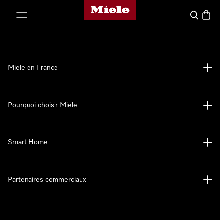
Page d'accueil Miele
er au contenu
Search
Baske
Miele en France
Pourquoi choisir Miele
Smart Home
Partenaires commerciaux