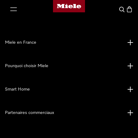
Page d'accueil Miele
er au contenu
Search
Baske
Miele en France
Pourquoi choisir Miele
Smart Home
Partenaires commerciaux