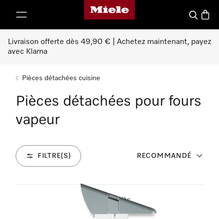
Page d'accueil Miele
er au contenu
Search
Baske
Livraison offerte dès 49,90 € | Achetez maintenant, payez
avec Klarna
Pièces détachées cuisine
Pièces détachées pour fours
vapeur
FILTRE(S)
RECOMMANDÉ
20
Produits