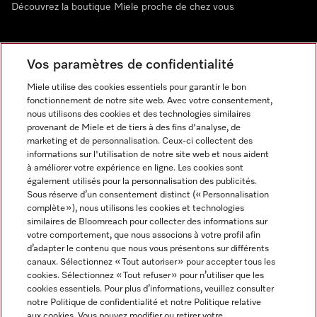
Découvrez la boutique Miele proche de chez vous
Newsletter
Vos paramètres de confidentialité
Miele utilise des cookies essentiels pour garantir le bon
fonctionnement de notre site web. Avec votre consentement,
nous utilisons des cookies et des technologies similaires
provenant de Miele et de tiers à des fins d'analyse, de
marketing et de personnalisation. Ceux-ci collectent des
informations sur l'utilisation de notre site web et nous aident
à améliorer votre expérience en ligne. Les cookies sont
également utilisés pour la personnalisation des publicités.
Miele sur Instagram
Miele sur Facebook
Miele sur Youtube
Sous réserve d’un consentement distinct (« Personnalisation
complète »), nous utilisons les cookies et technologies
similaires de Bloomreach pour collecter des informations sur
votre comportement, que nous associons à votre profil afin
d’adapter le contenu que nous vous présentons sur différents
canaux. Sélectionnez « Tout autoriser » pour accepter tous les
Mentions légales
cookies. Sélectionnez « Tout refuser » pour n’utiliser que les
cookies essentiels. Pour plus d’informations, veuillez consulter
CGV
notre Politique de confidentialité et notre Politique relative
Protection des données
aux cookies. Vous pouvez modifier ou retirer votre