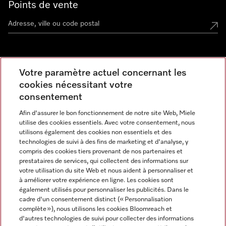
Points de vente
Miele Experience Center
Votre paramètre actuel concernant les
cookies nécessitant votre
Découvrez la boutique Miele proche de chez vous
consentement
Afin d'assurer le bon fonctionnement de notre site Web, Miele
Newsletter
utilise des cookies essentiels. Avec votre consentement, nous
utilisons également des cookies non essentiels et des
technologies de suivi à des fins de marketing et d'analyse, y
compris des cookies tiers provenant de nos partenaires et
prestataires de services, qui collectent des informations sur
votre utilisation du site Web et nous aident à personnaliser et
à améliorer votre expérience en ligne. Les cookies sont
également utilisés pour personnaliser les publicités. Dans le
cadre d'un consentement distinct (« Personnalisation
complète »), nous utilisons les cookies Bloomreach et
Miele sur Instagram
Miele sur Facebook
Miele sur Youtube
d'autres technologies de suivi pour collecter des informations