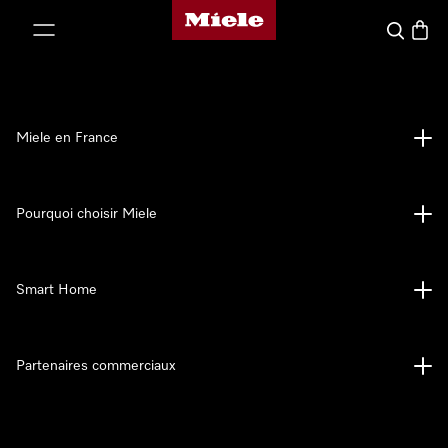
Page d'accueil Miele
er au contenu
Search
Baske
Miele en France
Pourquoi choisir Miele
Smart Home
Partenaires commerciaux