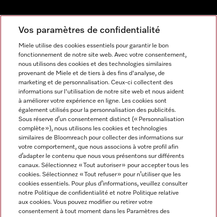
Newsletter
Vos paramètres de confidentialité
Miele utilise des cookies essentiels pour garantir le bon
fonctionnement de notre site web. Avec votre consentement,
nous utilisons des cookies et des technologies similaires
provenant de Miele et de tiers à des fins d'analyse, de
marketing et de personnalisation. Ceux-ci collectent des
informations sur l'utilisation de notre site web et nous aident
à améliorer votre expérience en ligne. Les cookies sont
également utilisés pour la personnalisation des publicités.
Miele sur Instagram
Miele sur Facebook
Miele sur Youtube
Sous réserve d’un consentement distinct (« Personnalisation
complète »), nous utilisons les cookies et technologies
similaires de Bloomreach pour collecter des informations sur
votre comportement, que nous associons à votre profil afin
d’adapter le contenu que nous vous présentons sur différents
canaux. Sélectionnez « Tout autoriser » pour accepter tous les
Mentions légales
cookies. Sélectionnez « Tout refuser » pour n’utiliser que les
cookies essentiels. Pour plus d’informations, veuillez consulter
CGV
notre Politique de confidentialité et notre Politique relative
Protection des données
aux cookies. Vous pouvez modifier ou retirer votre
Conditions d'utilisation
consentement à tout moment dans les Paramètres des