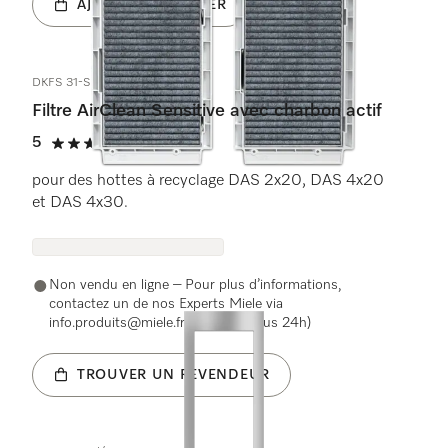
AJOUTER AU PANIER
DKFS 31-S
Filtre AirClean Sensitive avec charbon actif
5
(1 Avis)
5 étoiles sur 5
pour des hottes à recyclage DAS 2x20, DAS 4x20
et DAS 4x30.
Non vendu en ligne – Pour plus d’informations,
contactez un de nos Experts Miele via
info.produits@miele.fr (réponse sous 24h)
TROUVER UN REVENDEUR