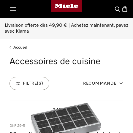
Page d'accueil Miele
er au contenu
Search
Baske
Livraison offerte dès 49,90 € | Achetez maintenant, payez
avec Klarna
Accueil
Accessoires de cuisine
FILTRE(S)
RECOMMANDÉ
342
Produits
DKF 29-R