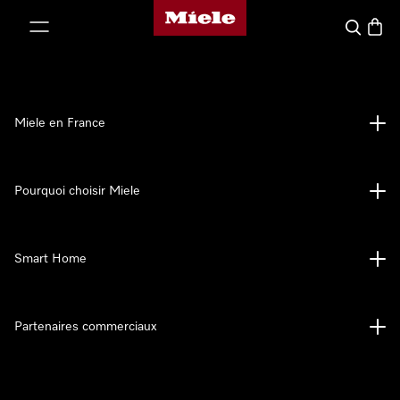
Page d'accueil Miele
er au contenu
Search
Baske
Miele en France
Pourquoi choisir Miele
Smart Home
Partenaires commerciaux