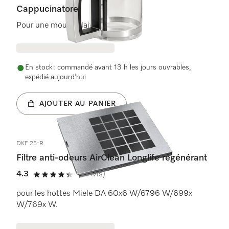
Cappucinatore
Pour une mousse lait onctueuse
En stock : commandé avant 13 h les jours ouvrables,
expédié aujourd’hui
AJOUTER AU PANIER
DKF 25-R
Filtre anti-odeurs AirClean Longlife régénérant
4.3
(4 Avis)
4.3 étoiles sur 5
pour les hottes Miele DA 60x6 W/6796 W/699x
W/769x W.