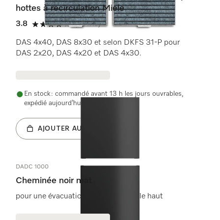
hottes à recirculation Miele
3.8
(5 Avis)
3.8 étoiles sur 5
DAS 4x40, DAS 8x30 et selon DKFS 31-P pour
DAS 2x20, DAS 4x20 et DAS 4x30.
En stock : commandé avant 13 h les jours ouvrables,
expédié aujourd’hui
AJOUTER AU PANIER
DADC 1000
Cheminée noir mat
pour une évacuation d&#39;air par le haut