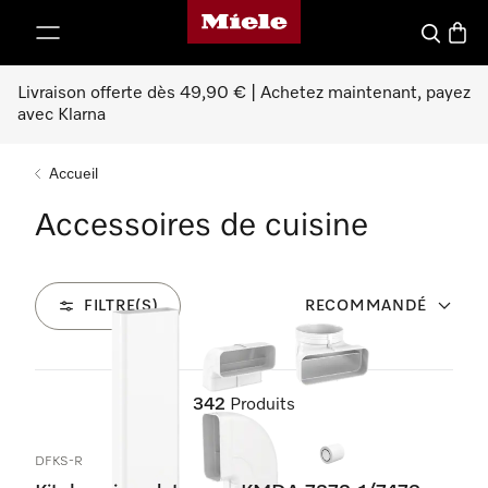
Page d'accueil Miele
er au contenu
Search
Baske
Livraison offerte dès 49,90 € | Achetez maintenant, payez
avec Klarna
Accueil
Accessoires de cuisine
FILTRE(S)
RECOMMANDÉ
342
Produits
DFKS-R