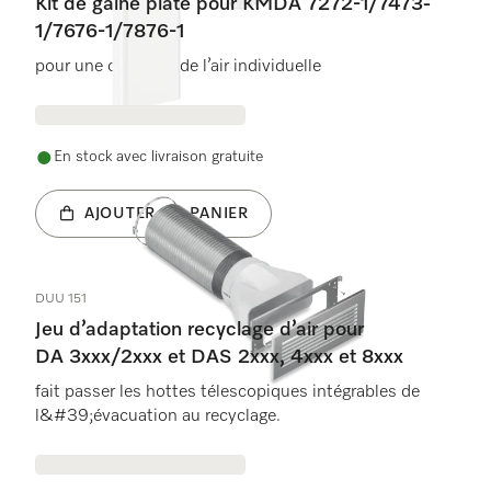
Kit de gaine plate pour KMDA 7272-1/7473-
1/7676-1/7876-1
pour une conduite de l’air individuelle
En stock avec livraison gratuite
AJOUTER AU PANIER
DUU 151
Jeu d’adaptation recyclage d’air pour
DA 3xxx/2xxx et DAS 2xxx, 4xxx et 8xxx
fait passer les hottes télescopiques intégrables de
l&#39;évacuation au recyclage.