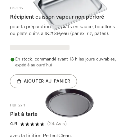
DGG 15
Récipient cuisson vapeur non perforé
pour la préparation des plats en sauce, bouillons
ou plats cuits à l&#39;eau (par ex. riz, pâtes).
En stock : commandé avant 13 h les jours ouvrables,
expédié aujourd’hui
AJOUTER AU PANIER
HBF 27-1
Plat à tarte
4.9
(24 Avis)
4.9 étoiles sur 5
avec la finition PerfectClean.