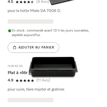
4.5
(4 Avis)
4.5 étoiles sur 5
pour la hotte Miele DA 7006 D.
En stock : commandé avant 13 h les jours ouvrables,
expédié aujourd’hui
AJOUTER AU PANIER
HUB 62-22
Plat à rôtir gourmet pour induction
4.9
(11 Avis)
4.9 étoiles sur 5
pour cuire, faire mijoter et gratiner.