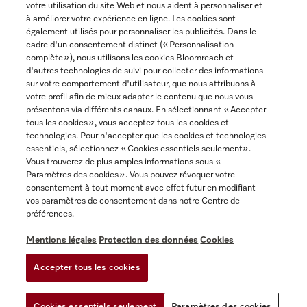
votre utilisation du site Web et nous aident à personnaliser et
à améliorer votre expérience en ligne. Les cookies sont
également utilisés pour personnaliser les publicités. Dans le
cadre d'un consentement distinct (« Personnalisation
complète »), nous utilisons les cookies Bloomreach et
Miele sur Instagram
Miele sur Facebook
Miele sur Youtube
d'autres technologies de suivi pour collecter des informations
sur votre comportement d'utilisateur, que nous attribuons à
votre profil afin de mieux adapter le contenu que nous vous
présentons via différents canaux. En sélectionnant « Accepter
tous les cookies », vous acceptez tous les cookies et
technologies. Pour n'accepter que les cookies et technologies
Mentions légales
essentiels, sélectionnez « Cookies essentiels seulement».
Vous trouverez de plus amples informations sous «
CGV
Paramètres des cookies ». Vous pouvez révoquer votre
Protection des données
consentement à tout moment avec effet futur en modifiant
Conditions d'utilisation
vos paramètres de consentement dans notre Centre de
préférences.
Déclaration d'accessibilité
Reglement sur les services numeriques
Mentions légales
Protection des données
Cookies
Formulaire de rétractation
Accepter tous les cookies
Paramètres des cookies
Cookies essentiels seulement
Paramètres des cookies