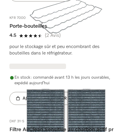
KFR 7000
Porte-bouteilles
4.5
(2 Avis)
4.5 étoiles sur 5
pour le stockage sûr et peu encombrant des
bouteilles dans le réfrigérateur.
En stock : commandé avant 13 h les jours ouvrables,
expédié aujourd’hui
AJOUTER AU PANIER
DKF 31-S
Filtre AirClean Sensitive au charbon actif pr