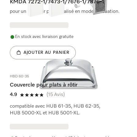
KMDA 7272-1/7473-1/7676-1/7876-1
pour un flux d’air personnalisé en mode évacuation.
En stock avec livraison gratuite
AJOUTER AU PANIER
HBD 60-35
Couvercle pour plats à rôtir
4.9
(15 Avis)
4.9 étoiles sur 5
compatible avec HUB 61-35, HUB 62-35,
HUB 5000-XL et HUB 5001-XL.