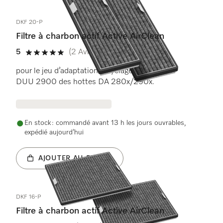
DKF 20-P
Filtre à charbon actif Active AirClean
5
(2 Avis)
5 étoiles sur 5
pour le jeu d’adaptation recyclage Miele
DUU 2900 des hottes DA 280x/290x.
En stock : commandé avant 13 h les jours ouvrables,
expédié aujourd’hui
AJOUTER AU PANIER
DKF 16-P
Filtre à charbon actif Active AirClean