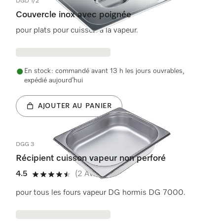
DGD 1/2
Couvercle inox avec poignée
pour plats pour cuisson à la vapeur.
En stock : commandé avant 13 h les jours ouvrables,
expédié aujourd’hui
AJOUTER AU PANIER
DGG 3
Récipient cuisson vapeur non perforé
4.5
(2 Avis)
4.5 étoiles sur 5
pour tous les fours vapeur DG hormis DG 7000.