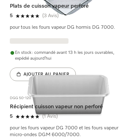
Plats de cuisson vapeur perforé
5
(3 Avis)
5 étoiles sur 5
pour tous les fours vapeur DG hormis DG 7000.
En stock : commandé avant 13 h les jours ouvrables,
expédié aujourd’hui
AJOUTER AU PANIER
DGG 50-120
Récipient cuisson vapeur non perforé
5
(1 Avis)
5 étoiles sur 5
pour les fours vapeur DG 7000 et les fours vapeur
micro-ondes DGM 6000/7000.