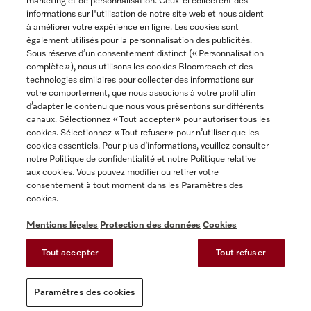
marketing et de personnalisation. Ceux-ci collectent des
informations sur l'utilisation de notre site web et nous aident
à améliorer votre expérience en ligne. Les cookies sont
également utilisés pour la personnalisation des publicités.
Miele sur Instagram
Miele sur Facebook
Miele sur Youtube
Sous réserve d’un consentement distinct (« Personnalisation
complète »), nous utilisons les cookies Bloomreach et des
technologies similaires pour collecter des informations sur
votre comportement, que nous associons à votre profil afin
d’adapter le contenu que nous vous présentons sur différents
canaux. Sélectionnez « Tout accepter » pour autoriser tous les
Mentions légales
cookies. Sélectionnez « Tout refuser » pour n’utiliser que les
cookies essentiels. Pour plus d’informations, veuillez consulter
CGV
notre Politique de confidentialité et notre Politique relative
Protection des données
aux cookies. Vous pouvez modifier ou retirer votre
Conditions d'utilisation
consentement à tout moment dans les Paramètres des
cookies.
Déclaration d'accessibilité
Reglement sur les services numeriques
Mentions légales
Protection des données
Cookies
Formulaire de rétractation
Tout accepter
Tout refuser
Paramètres des cookies
Paramètres des cookies