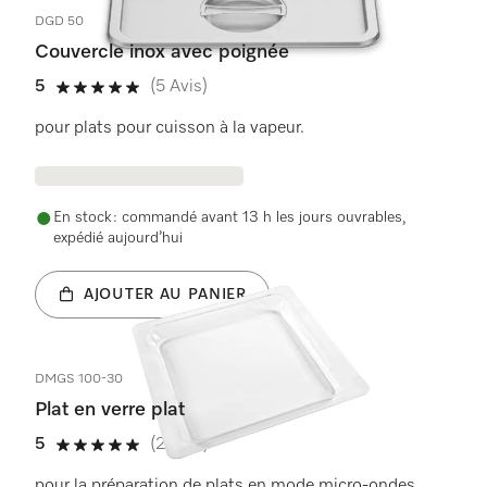
DGD 50
Couvercle inox avec poignée
5
(5 Avis)
5 étoiles sur 5
pour plats pour cuisson à la vapeur.
En stock : commandé avant 13 h les jours ouvrables,
expédié aujourd’hui
AJOUTER AU PANIER
DMGS 100-30
Plat en verre plat
5
(2 Avis)
5 étoiles sur 5
pour la préparation de plats en mode micro-ondes.