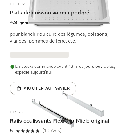
DGGL 12
Plats de cuisson vapeur perforé
4.9
(26 Avis)
4.9 étoiles sur 5
pour blanchir ou cuire des légumes, poissons,
viandes, pommes de terre, etc.
En stock : commandé avant 13 h les jours ouvrables,
expédié aujourd’hui
AJOUTER AU PANIER
HFC 70
Rails coulissants FlexiClip Miele original
5
(10 Avis)
5 étoiles sur 5