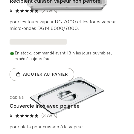
Récipient cuisson vapeur non perforé
5
(2 Avis)
5 étoiles sur 5
pour les fours vapeur DG 7000 et les fours vapeur
micro-ondes DGM 6000/7000.
En stock : commandé avant 13 h les jours ouvrables,
expédié aujourd’hui
AJOUTER AU PANIER
DGD 1/3
Couvercle inox avec poignée
5
(3 Avis)
5 étoiles sur 5
pour plats pour cuisson à la vapeur.