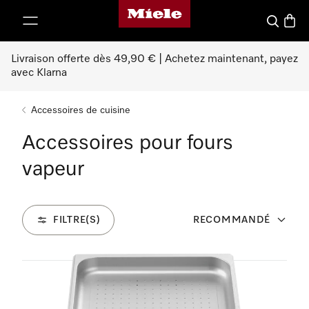
Page d'accueil Miele
er au contenu
Search
Baske
Livraison offerte dès 49,90 € | Achetez maintenant, payez
avec Klarna
Accessoires de cuisine
Accessoires pour fours
vapeur
FILTRE(S)
RECOMMANDÉ
42
Produits