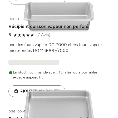
DGG 50-80
Récipient cuisson vapeur non perforé
5
(7 Avis)
5 étoiles sur 5
pour les fours vapeur DG 7000 et les fours vapeur
micro-ondes DGM 6000/7000.
En stock : commandé avant 13 h les jours ouvrables,
expédié aujourd’hui
AJOUTER AU PANIER
DGG 100-40