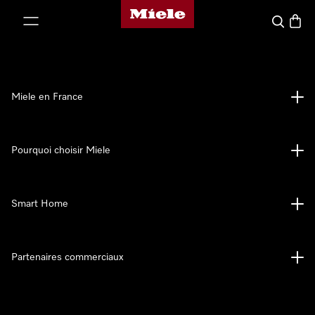
Page d'accueil Miele
er au contenu
Search
Baske
Miele en France
Pourquoi choisir Miele
Smart Home
Partenaires commerciaux