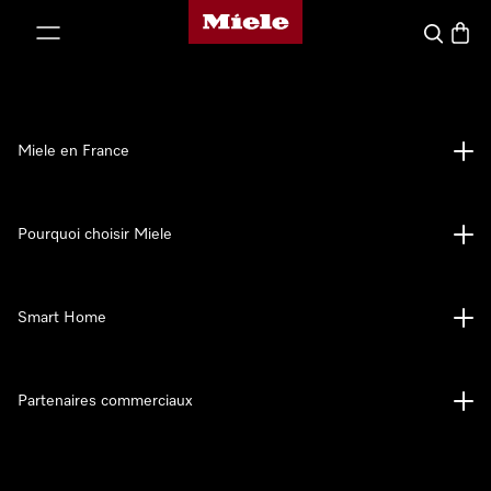
Page d'accueil Miele
er au contenu
Search
Baske
Miele en France
Pourquoi choisir Miele
Smart Home
Partenaires commerciaux