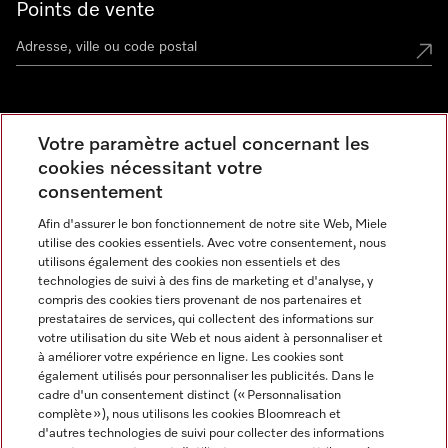
Points de vente
Miele Experience Center
Votre paramètre actuel concernant les
cookies nécessitant votre
Découvrez la boutique Miele proche de chez vous
consentement
Afin d'assurer le bon fonctionnement de notre site Web, Miele
Newsletter
utilise des cookies essentiels. Avec votre consentement, nous
utilisons également des cookies non essentiels et des
technologies de suivi à des fins de marketing et d'analyse, y
compris des cookies tiers provenant de nos partenaires et
prestataires de services, qui collectent des informations sur
votre utilisation du site Web et nous aident à personnaliser et
à améliorer votre expérience en ligne. Les cookies sont
également utilisés pour personnaliser les publicités. Dans le
cadre d'un consentement distinct (« Personnalisation
complète »), nous utilisons les cookies Bloomreach et
Miele sur Instagram
Miele sur Facebook
Miele sur Youtube
d'autres technologies de suivi pour collecter des informations