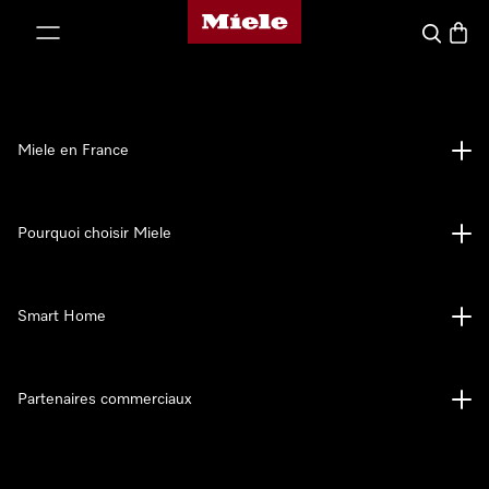
Page d'accueil Miele
er au contenu
Search
Baske
Miele en France
Pourquoi choisir Miele
Smart Home
Partenaires commerciaux