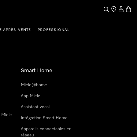
Search
Find a store
My Accou
Baske
E APRÈS-VENTE
PROFESSIONAL
Smart Home
Miele@home
App Miele
Assistant vocal
n Miele
Intégration Smart Home
Appareils connectables en
réseau