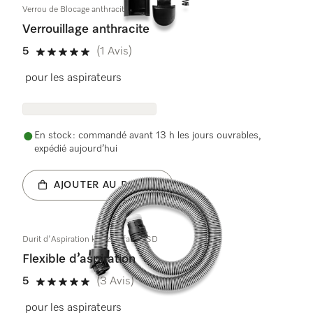
Verrou de Blocage anthracite
Verrouillage anthracite
5
(1 Avis)
5 étoiles sur 5
pour les aspirateurs
En stock : commandé avant 13 h les jours ouvrables,
expédié aujourd’hui
AJOUTER AU PANIER
Durit d'Aspiration kpl. zweifarbig SD
Flexible d’aspiration
5
(3 Avis)
5 étoiles sur 5
pour les aspirateurs