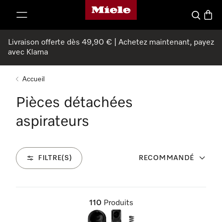
Page d'accueil Miele
er au contenu
Search
Baske
Livraison offerte dès 49,90 € | Achetez maintenant, payez
avec Klarna
Accueil
Pièces détachées
aspirateurs
FILTRE(S)
RECOMMANDÉ
110
Produits