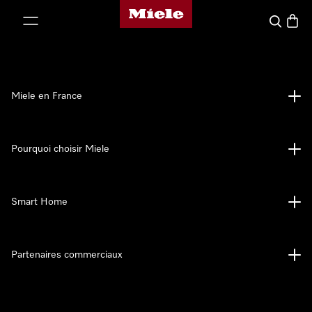
Page d'accueil Miele
er au contenu
Search
Baske
Miele en France
Pourquoi choisir Miele
Smart Home
Partenaires commerciaux