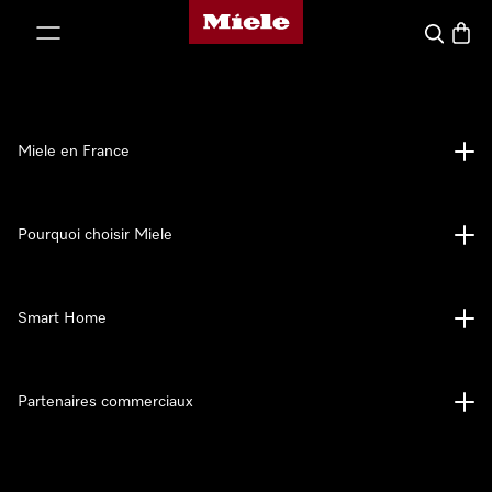
Page d'accueil Miele
er au contenu
Search
Baske
Miele en France
Pourquoi choisir Miele
Smart Home
Partenaires commerciaux