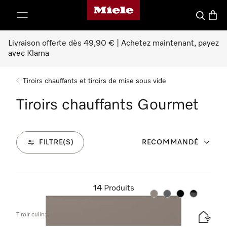
Page d'accueil Miele
er au contenu
Search
Baske
Livraison offerte dès 49,90 € | Achetez maintenant, payez
avec Klarna
Tiroirs chauffants et tiroirs de mise sous vide
Tiroirs chauffants Gourmet
FILTRE(S)
RECOMMANDÉ
14
Produits
Couleurs
Couleurs
Couleurs
Couleurs
Tiroir culinaire sans poignée, hauteur 14 cm