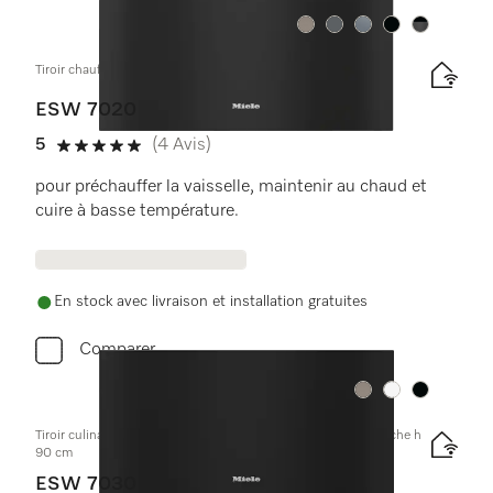
Couleurs
Couleurs
Couleurs
Couleurs
Couleurs
Tiroir chauffant Gourmet sans poignée, hauteur 29 cm
ESW 7020
5
(4 Avis)
5 étoiles sur 5
pour préchauffer la vaisselle, maintenir au chaud et
cuire à basse température.
En stock avec livraison et installation gratuites
Comparer
Couleurs
Couleurs
Couleurs
Tiroir culinaire Gourmet sans poignée, hauteur 32 cm pour niche h
90 cm
ESW 7030