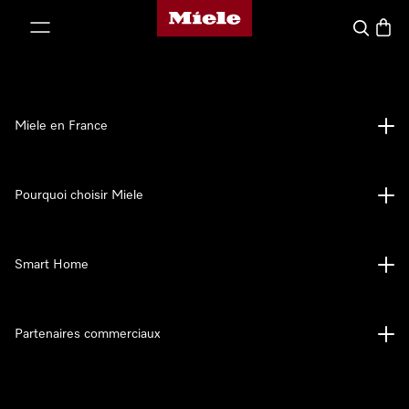
Page d'accueil Miele
er au contenu
Search
Baske
Miele en France
Pourquoi choisir Miele
Smart Home
Partenaires commerciaux