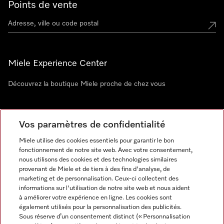
Points de vente
Miele Experience Center
Découvrez la boutique Miele proche de chez vous
Newsletter
Vos paramètres de confidentialité
Miele utilise des cookies essentiels pour garantir le bon
fonctionnement de notre site web. Avec votre consentement,
nous utilisons des cookies et des technologies similaires
provenant de Miele et de tiers à des fins d'analyse, de
marketing et de personnalisation. Ceux-ci collectent des
informations sur l'utilisation de notre site web et nous aident
à améliorer votre expérience en ligne. Les cookies sont
également utilisés pour la personnalisation des publicités.
Miele sur Instagram
Miele sur Facebook
Miele sur Youtube
Sous réserve d’un consentement distinct (« Personnalisation