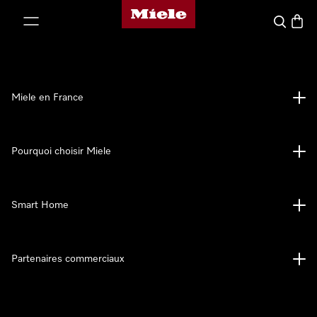
Page d'accueil Miele
er au contenu
Search
Baske
Miele en France
Pourquoi choisir Miele
Smart Home
Partenaires commerciaux