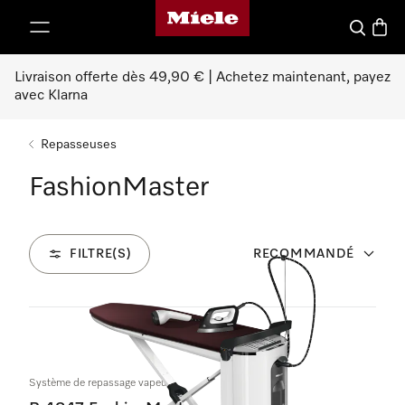
Page d'accueil Miele
er au contenu
Search
Baske
Livraison offerte dès 49,90 € | Achetez maintenant, payez
avec Klarna
Repasseuses
FashionMaster
FILTRE(S)
RECOMMANDÉ
3
Produits
Système de repassage vapeur