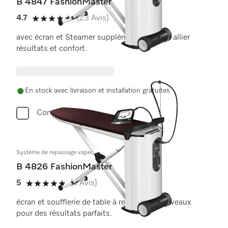
B 4847 FashionMaster
4.7
(23 Avis)
4.7 étoiles sur 5
avec écran et Steamer supplémentaire pour allier
résultats et confort.
En stock avec livraison et installation gratuites
Comparer
Système de repassage vapeur
B 4826 FashionMaster
5
(5 Avis)
5 étoiles sur 5
écran et soufflerie de table à repasser à 2 niveaux
pour des résultats parfaits.