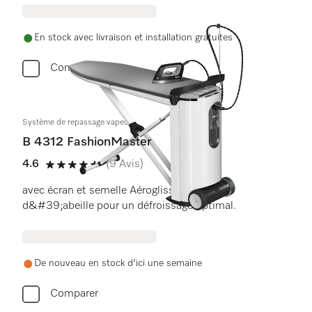
En stock avec livraison et installation gratuites
Comparer
Système de repassage vapeur
B 4312 FashionMaster
4.6
(9 Avis)
4.6 étoiles sur 5
avec écran et semelle Aérogliss en nid
d&#39;abeille pour un défroissage optimal.
De nouveau en stock d'ici une semaine
Comparer