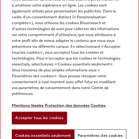
à améliorer votre expérience en ligne. Les cookies sont
également utilisés pour personnaliser les publicités. Dans le
cadre d'un consentement distinct (« Personnalisation
complète »), nous utilisons les cookies Bloomreach et
Miele sur Instagram
Miele sur Facebook
Miele sur Youtube
d'autres technologies de suivi pour collecter des informations
sur votre comportement d'utilisateur, que nous attribuons à
votre profil afin de mieux adapter le contenu que nous vous
présentons via différents canaux. En sélectionnant « Accepter
tous les cookies », vous acceptez tous les cookies et
technologies. Pour n'accepter que les cookies et technologies
Mentions légales
essentiels, sélectionnez « Cookies essentiels seulement».
Vous trouverez de plus amples informations sous «
CGV
Paramètres des cookies ». Vous pouvez révoquer votre
Protection des données
consentement à tout moment avec effet futur en modifiant
Conditions d'utilisation
vos paramètres de consentement dans notre Centre de
préférences.
Déclaration d'accessibilité
Reglement sur les services numeriques
Mentions légales
Protection des données
Cookies
Formulaire de rétractation
Accepter tous les cookies
Paramètres des cookies
Cookies essentiels seulement
Paramètres des cookies