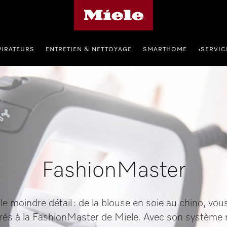
Page d'accueil Miele
PIRATEURS
ENTRETIEN & NETTOYAGE
SMARTHOME
SERVIC
•
FashionMaster
le moindre détail : de la blouse en soie au chino, vo
érés à la FashionMaster de Miele. Avec son système 