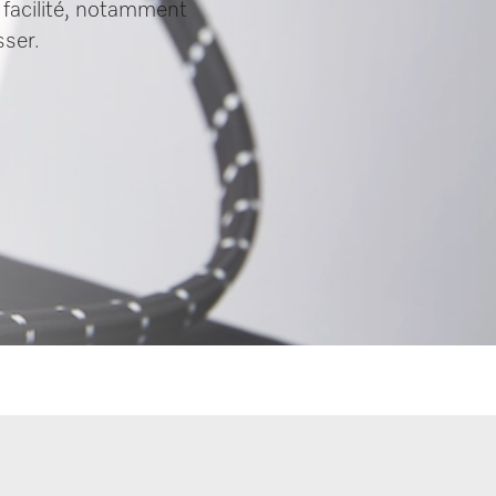
 facilité, notamment
sser.