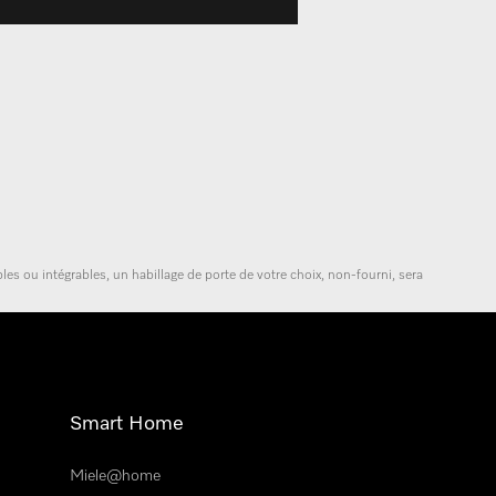
les ou intégrables, un habillage de porte de votre choix, non-fourni, sera
Smart Home
Miele@home