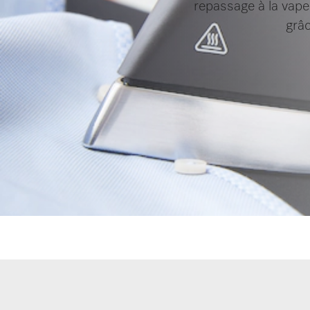
repassage à la vape
grâc