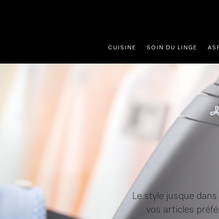
er au contenu
CUISINE
SOIN DU LINGE
AS
Le style jusque dans 
vos articles préf