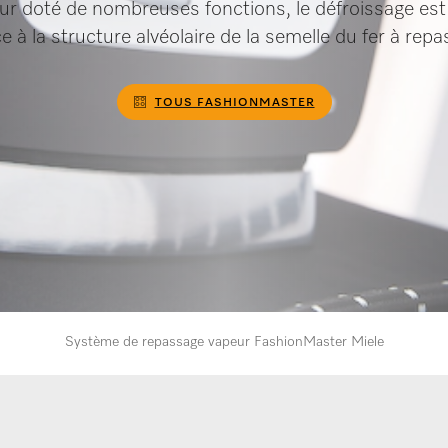
ur doté de nombreuses fonctions, le défroissage est
e à la structure alvéolaire de la semelle du fer à repa
TOUS FASHIONMASTER
Système de repassage vapeur FashionMaster Miele