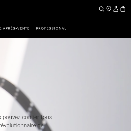
My Accou
Basket
Search
Find a store
E APRÈS-VENTE
PROFESSIONAL
us pouvez confier tous
révolutionnaire de