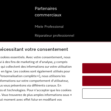
Partenaires
commerciaux
Miele Professional
Réparateur professionnel
Miele Marine
 nécessitant votre consentement
Architectes & promoteurs
 cookies essentiels. Avec votre consentement, nous
i à des fins de marketing et d'analyse, y compris
Revendeurs
qui collectent des informations sur votre utilisation
 en ligne. Les cookies sont également utilisés pour
Personnalisation complète »), nous utilisons les
nformations sur votre comportement d'utilisateur,
us vous présentons via différents canaux. En
es et technologies. Pour n'accepter que les cookies
. Vous trouverez de plus amples informations sous «
itions d'utilisation
Déclaration d'accessibilité
Reglement sur le
ut moment avec effet futur en modifiant vos