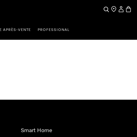
Search
Find a store
My Accou
Baske
E APRÈS-VENTE
PROFESSIONAL
Smart Home