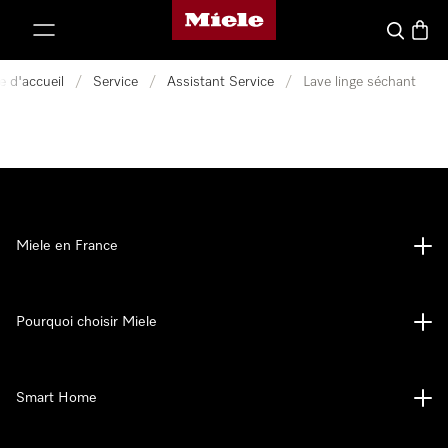
Page d'accueil Miele
er au contenu
Search
Baske
e d'accueil
/
Service
/
Assistant Service
/
Lave linge séchant
Miele en France
Pourquoi choisir Miele
Smart Home