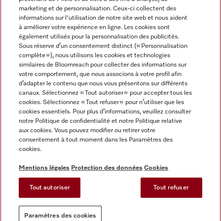
marketing et de personnalisation. Ceux-ci collectent des
informations sur l'utilisation de notre site web et nous aident
à améliorer votre expérience en ligne. Les cookies sont
également utilisés pour la personnalisation des publicités.
Miele sur Instagram
Miele sur Facebook
Miele sur Youtube
Sous réserve d’un consentement distinct (« Personnalisation
complète »), nous utilisons les cookies et technologies
similaires de Bloomreach pour collecter des informations sur
votre comportement, que nous associons à votre profil afin
d’adapter le contenu que nous vous présentons sur différents
canaux. Sélectionnez « Tout autoriser » pour accepter tous les
Mentions légales
cookies. Sélectionnez « Tout refuser » pour n’utiliser que les
cookies essentiels. Pour plus d’informations, veuillez consulter
CGV
notre Politique de confidentialité et notre Politique relative
Protection des données
aux cookies. Vous pouvez modifier ou retirer votre
Conditions d'utilisation
consentement à tout moment dans les Paramètres des
cookies.
Déclaration d'accessibilité
Reglement sur les services numeriques
Mentions légales
Protection des données
Cookies
Formulaire de rétractation
Tout autoriser
Tout refuser
Paramètres des cookies
Paramètres des cookies