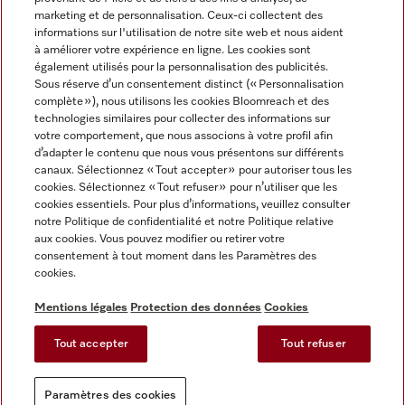
marketing et de personnalisation. Ceux-ci collectent des
informations sur l'utilisation de notre site web et nous aident
à améliorer votre expérience en ligne. Les cookies sont
également utilisés pour la personnalisation des publicités.
Miele sur Instagram
Miele sur Facebook
Miele sur Youtube
Sous réserve d’un consentement distinct (« Personnalisation
complète »), nous utilisons les cookies Bloomreach et des
technologies similaires pour collecter des informations sur
votre comportement, que nous associons à votre profil afin
d’adapter le contenu que nous vous présentons sur différents
canaux. Sélectionnez « Tout accepter » pour autoriser tous les
Mentions légales
cookies. Sélectionnez « Tout refuser » pour n’utiliser que les
cookies essentiels. Pour plus d’informations, veuillez consulter
CGV
notre Politique de confidentialité et notre Politique relative
Protection des données
aux cookies. Vous pouvez modifier ou retirer votre
Conditions d'utilisation
consentement à tout moment dans les Paramètres des
cookies.
Déclaration d'accessibilité
Reglement sur les services numeriques
Mentions légales
Protection des données
Cookies
Formulaire de rétractation
Tout accepter
Tout refuser
Paramètres des cookies
Paramètres des cookies