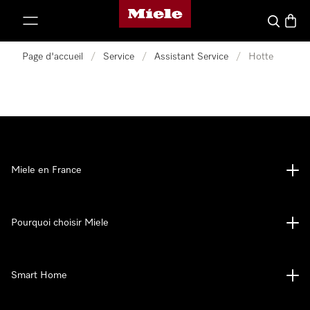
Page d'accueil Miele
er au contenu
Search
Baske
Page d'accueil
/
Service
/
Assistant Service
/
Hotte
Miele en France
Pourquoi choisir Miele
Smart Home