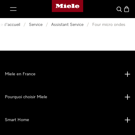
Page d'accueil Miele
er au contenu
Search
Baske
e d'accueil
/
Service
/
Assistant Service
/
Four micro ondes
Miele en France
Pourquoi choisir Miele
Smart Home