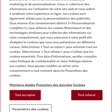
marketing et de personnalisation. Ceux-ci collectent des
informations sur l'utilisation de notre site web et nous aident
à améliorer votre expérience en ligne. Les cookies sont
également utilisés pour la personnalisation des publicités.
Miele sur Instagram
Miele sur Facebook
Miele sur Youtube
Sous réserve d’un consentement distinct (« Personnalisation
complète »), nous utilisons les cookies Bloomreach et des
technologies similaires pour collecter des informations sur
votre comportement, que nous associons à votre profil afin
d’adapter le contenu que nous vous présentons sur différents
canaux. Sélectionnez « Tout accepter » pour autoriser tous les
Mentions légales
cookies. Sélectionnez « Tout refuser » pour n’utiliser que les
cookies essentiels. Pour plus d’informations, veuillez consulter
CGV
notre Politique de confidentialité et notre Politique relative
Protection des données
aux cookies. Vous pouvez modifier ou retirer votre
Conditions d'utilisation
consentement à tout moment dans les Paramètres des
cookies.
Déclaration d'accessibilité
Reglement sur les services numeriques
Mentions légales
Protection des données
Cookies
Formulaire de rétractation
Tout accepter
Tout refuser
Paramètres des cookies
Paramètres des cookies