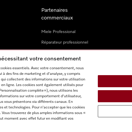
Partenaires
commerciaux
Miele Professional
Réparateur professionnel
Miele Marine
 nécessitant votre consentement
Architectes & promoteurs
 cookies essentiels. Avec votre consentement, nous
i à des fins de marketing et d'analyse, y compris
Revendeurs
qui collectent des informations sur votre utilisation
 en ligne. Les cookies sont également utilisés pour
Personnalisation complète »), nous utilisons les
nformations sur votre comportement d'utilisateur,
us vous présentons via différents canaux. En
es et technologies. Pour n'accepter que les cookies
. Vous trouverez de plus amples informations sous «
itions d'utilisation
Déclaration d'accessibilité
Reglement sur le
ut moment avec effet futur en modifiant vos