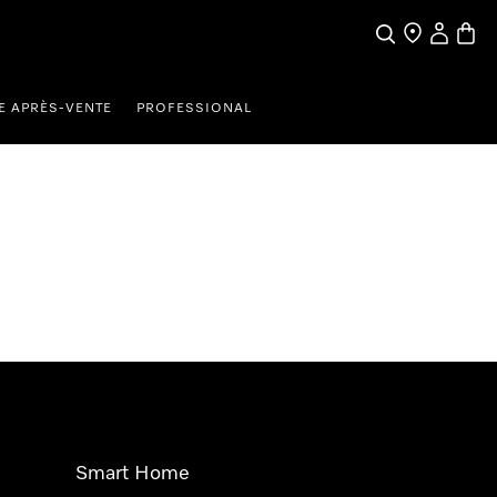
Search
Find a store
My Accou
Baske
E APRÈS-VENTE
PROFESSIONAL
Smart Home