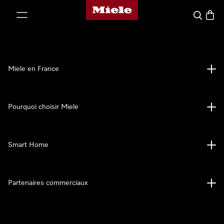
Page d'accueil Miele
er au contenu
Search
Baske
Miele en France
Pourquoi choisir Miele
Smart Home
Partenaires commerciaux