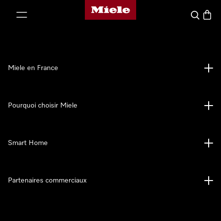
Page d'accueil Miele
er au contenu
Search
Baske
Miele en France
Pourquoi choisir Miele
Smart Home
Partenaires commerciaux