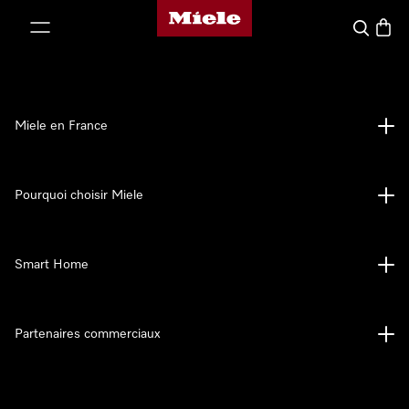
Page d'accueil Miele
er au contenu
Search
Baske
Miele en France
Pourquoi choisir Miele
Smart Home
Partenaires commerciaux