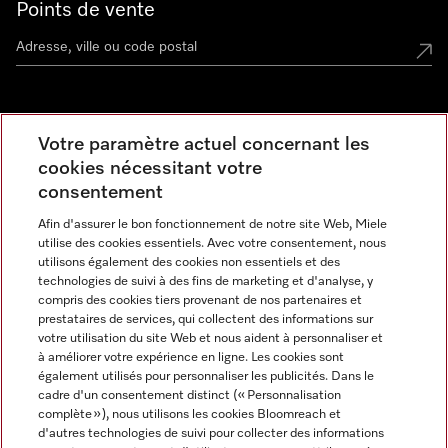
Points de vente
Miele Experience Center
Votre paramètre actuel concernant les
cookies nécessitant votre
Découvrez la boutique Miele proche de chez vous
consentement
Afin d'assurer le bon fonctionnement de notre site Web, Miele
Newsletter
utilise des cookies essentiels. Avec votre consentement, nous
utilisons également des cookies non essentiels et des
technologies de suivi à des fins de marketing et d'analyse, y
compris des cookies tiers provenant de nos partenaires et
prestataires de services, qui collectent des informations sur
votre utilisation du site Web et nous aident à personnaliser et
à améliorer votre expérience en ligne. Les cookies sont
également utilisés pour personnaliser les publicités. Dans le
cadre d'un consentement distinct (« Personnalisation
complète »), nous utilisons les cookies Bloomreach et
Miele sur Instagram
Miele sur Facebook
Miele sur Youtube
d'autres technologies de suivi pour collecter des informations