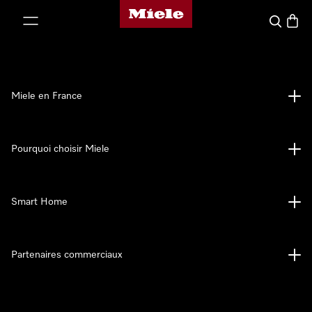
Page d'accueil Miele
er au contenu
Search
Baske
Miele en France
Pourquoi choisir Miele
Smart Home
Partenaires commerciaux