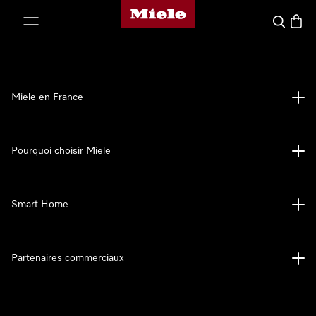
Page d'accueil Miele
er au contenu
Search
Baske
Miele en France
Pourquoi choisir Miele
Smart Home
Partenaires commerciaux