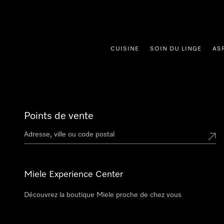
er au contenu
CUISINE
SOIN DU LINGE
AS
Points de vente
Miele Experience Center
Découvrez la boutique Miele proche de chez vous