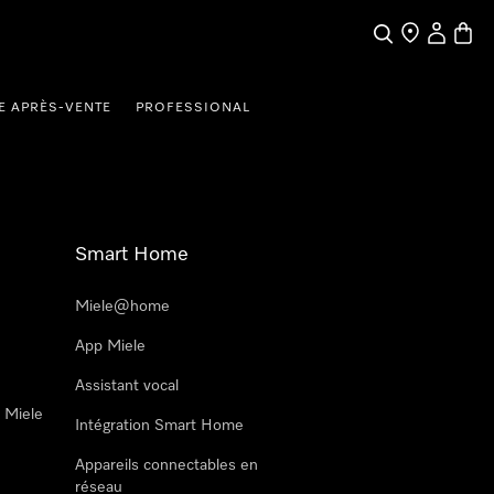
Search
Find a store
My Accou
Baske
E APRÈS-VENTE
PROFESSIONAL
Smart Home
Miele@home
App Miele
Assistant vocal
n Miele
Intégration Smart Home
Appareils connectables en
réseau