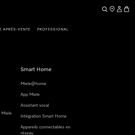
Search
Find a store
My Accou
Baske
E APRÈS-VENTE
PROFESSIONAL
Smart Home
Miele@home
App Miele
Assistant vocal
n Miele
Intégration Smart Home
Appareils connectables en
réseau