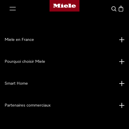
Page d'accueil Miele
er au contenu
Search
Baske
Miele en France
Pourquoi choisir Miele
Smart Home
Partenaires commerciaux